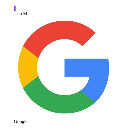
J
Jean M.
Google