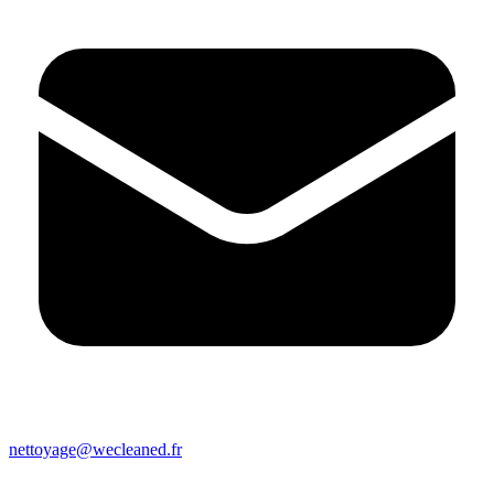
nettoyage@wecleaned.fr