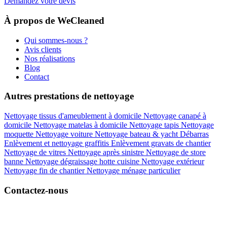
Demandez votre devis
À propos de WeCleaned
Qui sommes-nous ?
Avis clients
Nos réalisations
Blog
Contact
Autres prestations de nettoyage
Nettoyage tissus d'ameublement à domicile
Nettoyage canapé à
domicile
Nettoyage matelas à domicile
Nettoyage tapis
Nettoyage
moquette
Nettoyage voiture
Nettoyage bateau & yacht
Débarras
Enlèvement et nettoyage graffitis
Enlèvement gravats de chantier
Nettoyage de vitres
Nettoyage après sinistre
Nettoyage de store
banne
Nettoyage dégraissage hotte cuisine
Nettoyage extérieur
Nettoyage fin de chantier
Nettoyage ménage particulier
Contactez-nous