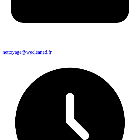
nettoyage@wecleaned.fr