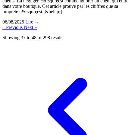
clients. La négliger, c&rsquo;est comme ignorer un client qui entre
dans votre boutique. Cet article prouve par les chiffres que sa
propreté n&rsquo;est [&hellip;]
06/08/2025
Lire →
« Previous
Next »
Showing
37
to
48
of
298
results