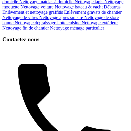
domicile
Nettoyage matelas à domicile
Nettoyage tapis
Nettoyage
moquette
Nettoyage voiture
Nettoyage bateau & yacht
Débarras
Enlèvement et nettoyage graffitis
Enlèvement gravats de chantier
Nettoyage de vitres
Nettoyage après sinistre
Nettoyage de store
banne
Nettoyage dégraissage hotte cuisine
Nettoyage extérieur
Nettoyage fin de chantier
Nettoyage ménage particulier
Contactez-nous