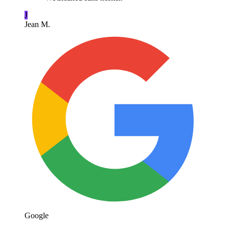
J
Jean M.
Google