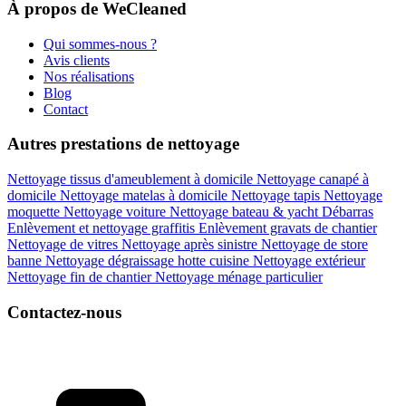
À propos de WeCleaned
Qui sommes-nous ?
Avis clients
Nos réalisations
Blog
Contact
Autres prestations de nettoyage
Nettoyage tissus d'ameublement à domicile
Nettoyage canapé à
domicile
Nettoyage matelas à domicile
Nettoyage tapis
Nettoyage
moquette
Nettoyage voiture
Nettoyage bateau & yacht
Débarras
Enlèvement et nettoyage graffitis
Enlèvement gravats de chantier
Nettoyage de vitres
Nettoyage après sinistre
Nettoyage de store
banne
Nettoyage dégraissage hotte cuisine
Nettoyage extérieur
Nettoyage fin de chantier
Nettoyage ménage particulier
Contactez-nous