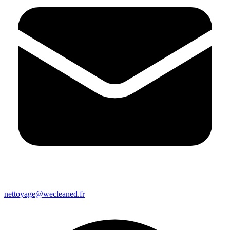
nettoyage@wecleaned.fr