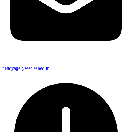
nettoyage@wecleaned.fr