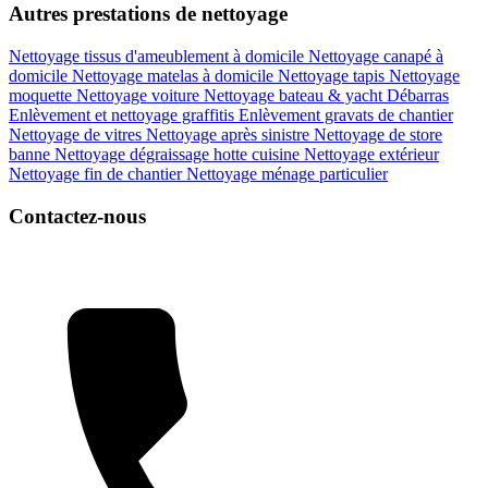
Autres prestations de nettoyage
Nettoyage tissus d'ameublement à domicile
Nettoyage canapé à
domicile
Nettoyage matelas à domicile
Nettoyage tapis
Nettoyage
moquette
Nettoyage voiture
Nettoyage bateau & yacht
Débarras
Enlèvement et nettoyage graffitis
Enlèvement gravats de chantier
Nettoyage de vitres
Nettoyage après sinistre
Nettoyage de store
banne
Nettoyage dégraissage hotte cuisine
Nettoyage extérieur
Nettoyage fin de chantier
Nettoyage ménage particulier
Contactez-nous