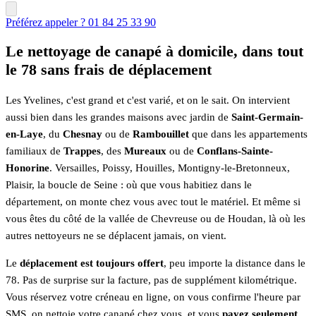
Préférez appeler ? 01 84 25 33 90
Le nettoyage de canapé à domicile, dans tout
le 78 sans frais de déplacement
Les Yvelines, c'est grand et c'est varié, et on le sait. On intervient
aussi bien dans les grandes maisons avec jardin de
Saint-Germain-
en-Laye
, du
Chesnay
ou de
Rambouillet
que dans les appartements
familiaux de
Trappes
, des
Mureaux
ou de
Conflans-Sainte-
Honorine
. Versailles, Poissy, Houilles, Montigny-le-Bretonneux,
Plaisir, la boucle de Seine : où que vous habitiez dans le
département, on monte chez vous avec tout le matériel. Et même si
vous êtes du côté de la vallée de Chevreuse ou de Houdan, là où les
autres nettoyeurs ne se déplacent jamais, on vient.
Le
déplacement est toujours offert
, peu importe la distance dans le
78. Pas de surprise sur la facture, pas de supplément kilométrique.
Vous réservez votre créneau en ligne, on vous confirme l'heure par
SMS, on nettoie votre canapé chez vous, et vous
payez seulement