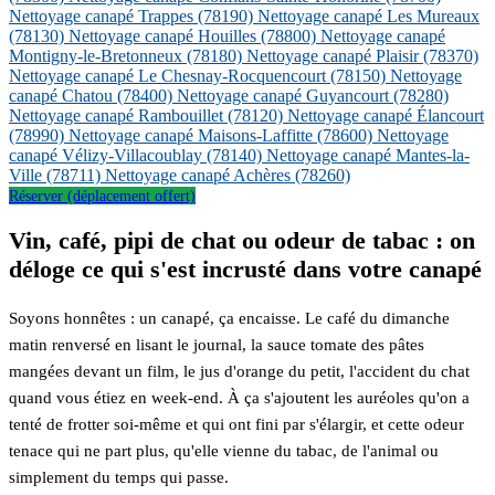
Nettoyage canapé Trappes
(78190)
Nettoyage canapé Les Mureaux
(78130)
Nettoyage canapé Houilles
(78800)
Nettoyage canapé
Montigny-le-Bretonneux
(78180)
Nettoyage canapé Plaisir
(78370)
Nettoyage canapé Le Chesnay-Rocquencourt
(78150)
Nettoyage
canapé Chatou
(78400)
Nettoyage canapé Guyancourt
(78280)
Nettoyage canapé Rambouillet
(78120)
Nettoyage canapé Élancourt
(78990)
Nettoyage canapé Maisons-Laffitte
(78600)
Nettoyage
canapé Vélizy-Villacoublay
(78140)
Nettoyage canapé Mantes-la-
Ville
(78711)
Nettoyage canapé Achères
(78260)
Réserver (déplacement offert)
Vin, café, pipi de chat ou odeur de tabac : on
déloge ce qui s'est incrusté dans votre canapé
Soyons honnêtes : un canapé, ça encaisse. Le café du dimanche
matin renversé en lisant le journal, la sauce tomate des pâtes
mangées devant un film, le jus d'orange du petit, l'accident du chat
quand vous étiez en week-end. À ça s'ajoutent les auréoles qu'on a
tenté de frotter soi-même et qui ont fini par s'élargir, et cette odeur
tenace qui ne part plus, qu'elle vienne du tabac, de l'animal ou
simplement du temps qui passe.