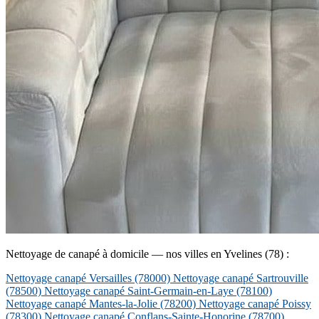
Nettoyage de canapé à domicile — nos villes en Yvelines (78) :
Nettoyage canapé Versailles
(78000)
Nettoyage canapé Sartrouville
(78500)
Nettoyage canapé Saint-Germain-en-Laye
(78100)
Nettoyage canapé Mantes-la-Jolie
(78200)
Nettoyage canapé Poissy
(78300)
Nettoyage canapé Conflans-Sainte-Honorine
(78700)