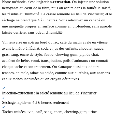
Notre méthode, c'est l'
injection-extraction
. On injecte une solution
nettoyante au cœur de la fibre, puis on aspire dans la foulée la saleté,
les résidus et l'humidité. La crasse remonte au lieu de s'incruster, et le
séchage ne prend que 4 à 6 heures. Vous retrouvez un canapé ou
une moquette propres en surface comme en profondeur, sans auréole
laissée derrière, sans odeur d'humidité.
Vin renversé un soir au bord du lac, café du matin avalé en vitesse
avant le métro à l'Échat, soda et jus des enfants, chocolat, sauce,
gras, sang, encre de stylo, feutre, chewing-gum, pipi de chat,
accident de bébé, vomi, transpiration, poils d'animaux : on connaît
chaque tache et son traitement. On s'attaque aussi aux odeurs
tenaces, animale, tabac ou acide, comme aux auréoles, aux acariens
et aux taches incrustées qu'on croyait définitives.
✓
Injection-extraction : la saleté remonte au lieu de s'incruster
✓
Séchage rapide en 4 à 6 heures seulement
✓
Taches traitées : vin, café, sang, encre, chewing-gum, urine