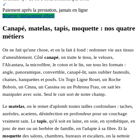
✓
Paiement après la prestation, jamais en ligne
Réserver (déplacement offert)
Canapé, matelas, tapis, moquette : nos quatre
métiers
On ne fait qu'une chose, et on la fait à fond : redonner vie aux tissus
d'ameublement. Côté
canapé
, on traite le tissu, le velours,
l'Alcantara, la microfibre, le coton et le lin, sur tous les formats :
angle, panoramique, convertible, canapé-lit, sans oublier fauteuils,
chaises, banquettes et poufs. Un Togo Ligne Roset, un Roche
Bobois, un Cinna, un Cassina ou un Poltrona Frau, on sait les
manipuler avec soin. Seul le cuir sort de notre champ.
Le
matelas
, on le remet d'aplomb toutes tailles confondues : taches,
auréoles, acariens, désinfection en profondeur pour un couchage
vraiment sain. Le
tapis
, qu'il soit en laine, en soie, en synthétique, en
jonc de mer ou un berbère de famille, on l'adapte à sa fibre. Et la
moquette
des salons, chambres, bureaux et escaliers, on la nettoie