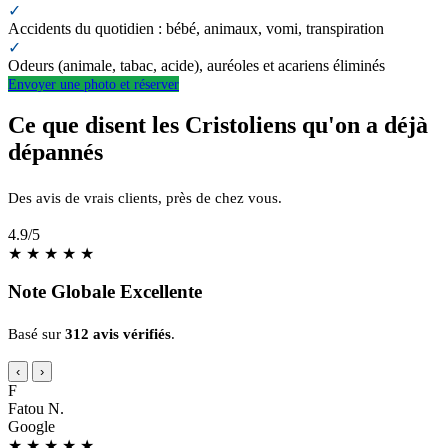
✓
Accidents du quotidien : bébé, animaux, vomi, transpiration
✓
Odeurs (animale, tabac, acide), auréoles et acariens éliminés
Envoyer une photo et réserver
Ce que disent les Cristoliens qu'on a déjà
dépannés
Des avis de vrais clients, près de chez vous.
4.9
/5
★
★
★
★
★
Note Globale Excellente
Basé sur
312 avis vérifiés
.
‹
›
F
Fatou N.
Google
★
★
★
★
★