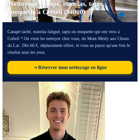
Nettoyage canapé, matelas, tapis,
moquette à Créteil (94000)
Canapé taché, matelas fatigué, tapis ou moquette qui ont vécu à
Créteil ? On vient les nettoyer chez vous, du Mont-Mesly aux Choux
du Lac. Dès 60 €, déplacement offert, et vous ne payez qu'une fois le
résultat sous les yeux.
Réserver mon nettoyage en ligne