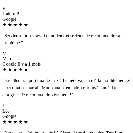
H
Hakim B.
Google
★
★
★
★
★
“Service au top, travail minutieux et sérieux. Je recommande sans
problème.”
M
Marc
Google
Il y a 1 mois
★
★
★
★
★
“Excellent rapport qualité-prix ! Le nettoyage a été fait rapidement et
le résultat est parfait. Mon canapé en cuir a retrouvé son éclat
d'origine. Je recommande vivement !”
L
Léo
Google
★
★
★
★
★
“Nous avons fait intervenir WeCleaned sur 4 véhicules. Très bon