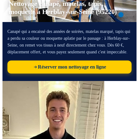
Nettoyage canapé, matelas, tapis,
moquette à Herblay-sur-Seine (95220)
Canapé qui a encaissé des années de soirées, matelas marqué, tapis qui
a perdu sa couleur ou moquette aplatie par le passage : à Herblay-sur-
Seine, on remet vos tissus à neuf directement chez vous. Dès 60 €,
déplacement offert, et vous payez seulement quand c'est impeccable.
Réserver mon nettoyage en ligne