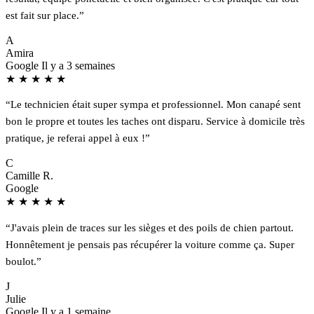
est fait sur place.”
A
Amira
Google
Il y a 3 semaines
★
★
★
★
★
“Le technicien était super sympa et professionnel. Mon canapé sent
bon le propre et toutes les taches ont disparu. Service à domicile très
pratique, je referai appel à eux !”
C
Camille R.
Google
★
★
★
★
★
“J'avais plein de traces sur les sièges et des poils de chien partout.
Honnêtement je pensais pas récupérer la voiture comme ça. Super
boulot.”
J
Julie
Google
Il y a 1 semaine