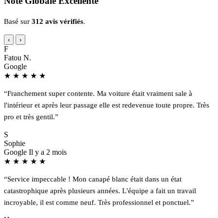
Note Globale Excellente
Basé sur
312 avis vérifiés
.
‹
›
F
Fatou N.
Google
★
★
★
★
★
“Franchement super contente. Ma voiture était vraiment sale à
l'intérieur et après leur passage elle est redevenue toute propre. Très
pro et très gentil.”
S
Sophie
Google
Il y a 2 mois
★
★
★
★
★
“Service impeccable ! Mon canapé blanc était dans un état
catastrophique après plusieurs années. L'équipe a fait un travail
incroyable, il est comme neuf. Très professionnel et ponctuel.”