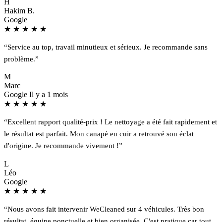
H
Hakim B.
Google
★
★
★
★
★
“Service au top, travail minutieux et sérieux. Je recommande sans
problème.”
M
Marc
Google
Il y a 1 mois
★
★
★
★
★
“Excellent rapport qualité-prix ! Le nettoyage a été fait rapidement et
le résultat est parfait. Mon canapé en cuir a retrouvé son éclat
d'origine. Je recommande vivement !”
L
Léo
Google
★
★
★
★
★
“Nous avons fait intervenir WeCleaned sur 4 véhicules. Très bon
résultat, équipe ponctuelle et bien organisée. C'est pratique car tout