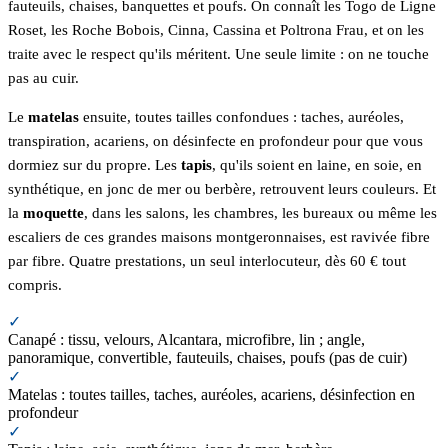
fauteuils, chaises, banquettes et poufs. On connaît les Togo de Ligne
Roset, les Roche Bobois, Cinna, Cassina et Poltrona Frau, et on les
traite avec le respect qu'ils méritent. Une seule limite : on ne touche
pas au cuir.
Le
matelas
ensuite, toutes tailles confondues : taches, auréoles,
transpiration, acariens, on désinfecte en profondeur pour que vous
dormiez sur du propre. Les
tapis
, qu'ils soient en laine, en soie, en
synthétique, en jonc de mer ou berbère, retrouvent leurs couleurs. Et
la
moquette
, dans les salons, les chambres, les bureaux ou même les
escaliers de ces grandes maisons montgeronnaises, est ravivée fibre
par fibre. Quatre prestations, un seul interlocuteur, dès 60 € tout
compris.
✓
Canapé : tissu, velours, Alcantara, microfibre, lin ; angle,
panoramique, convertible, fauteuils, chaises, poufs (pas de cuir)
✓
Matelas : toutes tailles, taches, auréoles, acariens, désinfection en
profondeur
✓