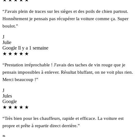
“J'avais plein de traces sur les sièges et des poils de chien partout.
Honnêtement je pensais pas récupérer la voiture comme ça. Super
boulot.”
J
Julie
Google
Il y a 1 semaine
★
★
★
★
★
“Prestation irréprochable ! J'avais des taches de vin rouge que je
pensais impossibles à enlever. Résultat bluffant, on ne voit plus rien.
Merci beaucoup !”
J
Jules
Google
★
★
★
★
★
“Très bien pour les chauffeurs, rapide et efficace. La voiture est
propre et prête à repartir direct derrière.”
P