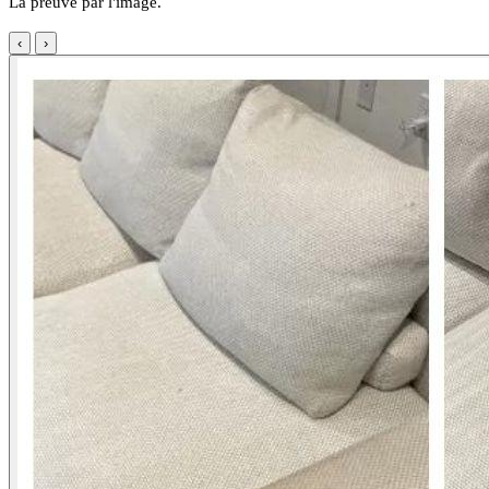
La preuve par l'image.
‹
›