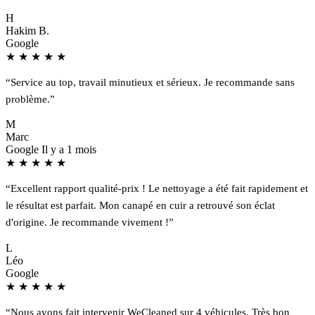
H
Hakim B.
Google
★
★
★
★
★
“Service au top, travail minutieux et sérieux. Je recommande sans
problème.”
M
Marc
Google
Il y a 1 mois
★
★
★
★
★
“Excellent rapport qualité-prix ! Le nettoyage a été fait rapidement et
le résultat est parfait. Mon canapé en cuir a retrouvé son éclat
d'origine. Je recommande vivement !”
L
Léo
Google
★
★
★
★
★
“Nous avons fait intervenir WeCleaned sur 4 véhicules. Très bon