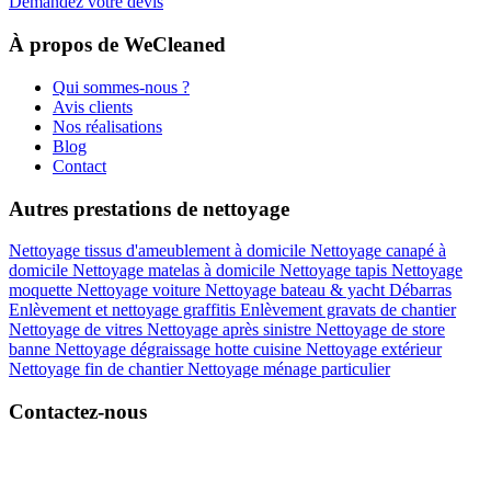
Demandez votre devis
À propos de WeCleaned
Qui sommes-nous ?
Avis clients
Nos réalisations
Blog
Contact
Autres prestations de nettoyage
Nettoyage tissus d'ameublement à domicile
Nettoyage canapé à
domicile
Nettoyage matelas à domicile
Nettoyage tapis
Nettoyage
moquette
Nettoyage voiture
Nettoyage bateau & yacht
Débarras
Enlèvement et nettoyage graffitis
Enlèvement gravats de chantier
Nettoyage de vitres
Nettoyage après sinistre
Nettoyage de store
banne
Nettoyage dégraissage hotte cuisine
Nettoyage extérieur
Nettoyage fin de chantier
Nettoyage ménage particulier
Contactez-nous