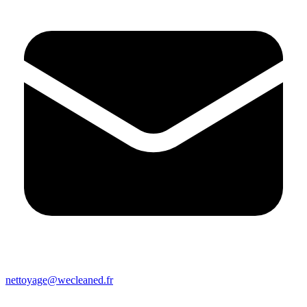
nettoyage@wecleaned.fr