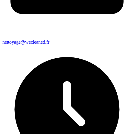
nettoyage@wecleaned.fr