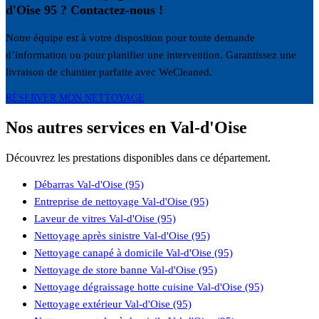
d'Oise 95 ? Contactez-nous !
Notre équipe est à votre disposition pour toute demande
d’information ou pour planifier une intervention. Garantissez une
livraison de chantier parfaite avec WeCleaned.
RÉSERVER MON NETTOYAGE
Nos autres services en Val-d'Oise
Découvrez les prestations disponibles dans ce département.
Débarras Val-d'Oise (95)
Entreprise de nettoyage Val-d'Oise (95)
Laveur de vitres Val-d'Oise (95)
Nettoyage après sinistre Val-d'Oise (95)
Nettoyage canapé à domicile Val-d'Oise (95)
Nettoyage de store banne Val-d'Oise (95)
Nettoyage dégraissage hotte cuisine Val-d'Oise (95)
Nettoyage extérieur Val-d'Oise (95)