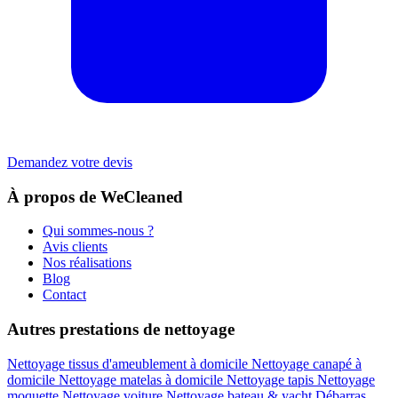
Demandez votre devis
À propos de WeCleaned
Qui sommes-nous ?
Avis clients
Nos réalisations
Blog
Contact
Autres prestations de nettoyage
Nettoyage tissus d'ameublement à domicile
Nettoyage canapé à
domicile
Nettoyage matelas à domicile
Nettoyage tapis
Nettoyage
moquette
Nettoyage voiture
Nettoyage bateau & yacht
Débarras