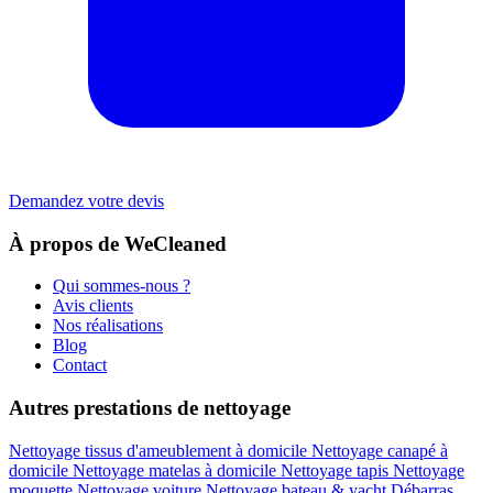
Demandez votre devis
À propos de WeCleaned
Qui sommes-nous ?
Avis clients
Nos réalisations
Blog
Contact
Autres prestations de nettoyage
Nettoyage tissus d'ameublement à domicile
Nettoyage canapé à
domicile
Nettoyage matelas à domicile
Nettoyage tapis
Nettoyage
moquette
Nettoyage voiture
Nettoyage bateau & yacht
Débarras