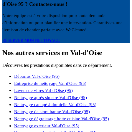
d'Oise 95 ? Contactez-nous !
Notre équipe est à votre disposition pour toute demande
d’information ou pour planifier une intervention. Garantissez une
livraison de chantier parfaite avec WeCleaned.
RÉSERVER MON NETTOYAGE
Nos autres services en Val-d'Oise
Découvrez les prestations disponibles dans ce département.
Débarras Val-d'Oise (95)
Entreprise de nettoyage Val-d'Oise (95)
Laveur de vitres Val-d'Oise (95)
Nettoyage après sinistre Val-d'Oise (95)
Nettoyage canapé à domicile Val-d'Oise (95)
Nettoyage de store banne Val-d'Oise (95)
Nettoyage dégraissage hotte cuisine Val-d'Oise (95)
Nettoyage extérieur Val-d'Oise (95)