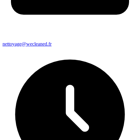
nettoyage@wecleaned.fr