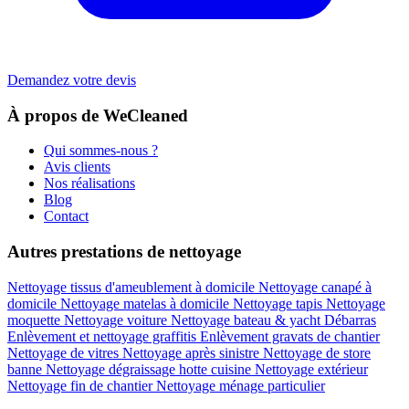
Demandez votre devis
À propos de WeCleaned
Qui sommes-nous ?
Avis clients
Nos réalisations
Blog
Contact
Autres prestations de nettoyage
Nettoyage tissus d'ameublement à domicile
Nettoyage canapé à
domicile
Nettoyage matelas à domicile
Nettoyage tapis
Nettoyage
moquette
Nettoyage voiture
Nettoyage bateau & yacht
Débarras
Enlèvement et nettoyage graffitis
Enlèvement gravats de chantier
Nettoyage de vitres
Nettoyage après sinistre
Nettoyage de store
banne
Nettoyage dégraissage hotte cuisine
Nettoyage extérieur
Nettoyage fin de chantier
Nettoyage ménage particulier