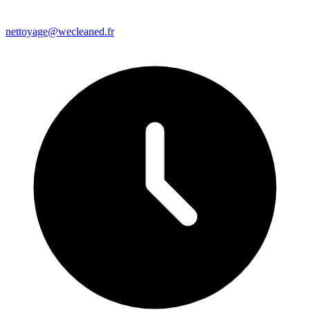
nettoyage@wecleaned.fr