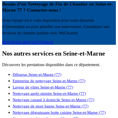
Besoin d’un Nettoyage de Fin de Chantier en Seine-et-
Marne 77 ? Contactez-nous !
Notre équipe est à votre disposition pour toute demande
d’information ou pour planifier une intervention. Garantissez une
livraison de chantier parfaite avec WeCleaned.
RÉSERVER MON NETTOYAGE
Nos autres services en Seine-et-Marne
Découvrez les prestations disponibles dans ce département.
Débarras Seine-et-Marne (77)
Entreprise de nettoyage Seine-et-Marne (77)
Laveur de vitres Seine-et-Marne (77)
Nettoyage après sinistre Seine-et-Marne (77)
Nettoyage canapé à domicile Seine-et-Marne (77)
Nettoyage de store banne Seine-et-Marne (77)
Nettoyage dégraissage hotte cuisine Seine-et-Marne (77)