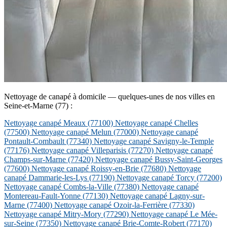
Nettoyage de canapé à domicile — quelques-unes de nos villes en
Seine-et-Marne (77) :
Nettoyage canapé Meaux
(77100)
Nettoyage canapé Chelles
(77500)
Nettoyage canapé Melun
(77000)
Nettoyage canapé
Pontault-Combault
(77340)
Nettoyage canapé Savigny-le-Temple
(77176)
Nettoyage canapé Villeparisis
(77270)
Nettoyage canapé
Champs-sur-Marne
(77420)
Nettoyage canapé Bussy-Saint-Georges
(77600)
Nettoyage canapé Roissy-en-Brie
(77680)
Nettoyage
canapé Dammarie-les-Lys
(77190)
Nettoyage canapé Torcy
(77200)
Nettoyage canapé Combs-la-Ville
(77380)
Nettoyage canapé
Montereau-Fault-Yonne
(77130)
Nettoyage canapé Lagny-sur-
Marne
(77400)
Nettoyage canapé Ozoir-la-Ferrière
(77330)
Nettoyage canapé Mitry-Mory
(77290)
Nettoyage canapé Le Mée-
sur-Seine
(77350)
Nettoyage canapé Brie-Comte-Robert
(77170)