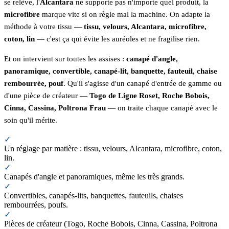
se relève, l'
Alcantara
ne supporte pas n'importe quel produit, la
microfibre
marque vite si on règle mal la machine. On adapte la
méthode à votre tissu —
tissu, velours, Alcantara, microfibre,
coton, lin
— c'est ça qui évite les auréoles et ne fragilise rien.
Et on intervient sur toutes les assises :
canapé d'angle,
panoramique, convertible, canapé-lit, banquette, fauteuil, chaise
rembourrée, pouf
. Qu'il s'agisse d'un canapé d'entrée de gamme ou
d'une pièce de créateur —
Togo de Ligne Roset, Roche Bobois,
Cinna, Cassina, Poltrona Frau
— on traite chaque canapé avec le
soin qu'il mérite.
✓
Un réglage par matière : tissu, velours, Alcantara, microfibre, coton,
lin.
✓
Canapés d'angle et panoramiques, même les très grands.
✓
Convertibles, canapés-lits, banquettes, fauteuils, chaises
rembourrées, poufs.
✓
Pièces de créateur (Togo, Roche Bobois, Cinna, Cassina, Poltrona