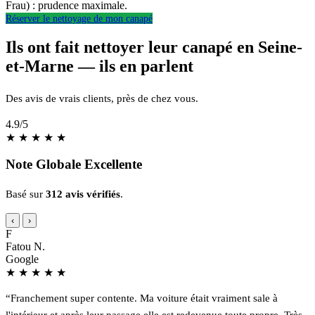
Frau) : prudence maximale.
Réserver le nettoyage de mon canapé
Ils ont fait nettoyer leur canapé en Seine-
et-Marne — ils en parlent
Des avis de vrais clients, près de chez vous.
4.9
/5
★
★
★
★
★
Note Globale Excellente
Basé sur
312 avis vérifiés
.
‹
›
F
Fatou N.
Google
★
★
★
★
★
“Franchement super contente. Ma voiture était vraiment sale à
l'intérieur et après leur passage elle est redevenue toute propre. Très