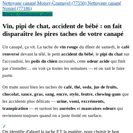
Nettoyage canapé Moissy-Cramayel
(77550)
Nettoyage canapé
Noisiel
(77186)
Réserver (déplacement offert)
Vin, pipi de chat, accident de bébé : on fait
disparaître les pires taches de votre canapé
Un canapé, ça vit. La tache de
vin rouge
du dîner de samedi, le
café
renversé
devant la télé, le petit
accident du bébé
, le
pipi du chat
sur
l'accoudoir, les
poils du chien
incrustés, cette
odeur acide
qui finit
par s'installer… on voit ça toutes les semaines — et on sait le faire
partir.
On traite aussi bien les taches de
café, thé, soda, jus de fruits,
chocolat, sauce, gras, sang, encre, stylo, feutre, chewing-gum
que
les accidents plus délicats —
urine, vomi, excréments,
transpiration
— et surtout les
auréoles
et
mauvaises odeurs
qui
reviennent toujours quand on a juste frotté en surface.
✓
On identifie d'abord la tache ET la matière, pour choisir le bon