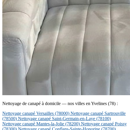
Nettoyage de canapé à domicile — nos villes en Yvelines (78) :
Nettoyage canapé Versailles
(78000)
Nettoyage canapé Sartrouville
(78500)
Nettoyage canapé Saint-Germain-en-Laye
(78100)
Nettoyage canapé Mantes-la-Jolie
(78200)
Nettoyage canapé Poissy
(78300)
Nettoyage canapé Conflans-Sainte-Honorine
(78700)