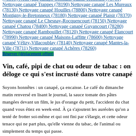
Nettoyage canapé Trappes
(78190)
Nettoyage canapé Les Mureaux
(78130)
Nettoyage canapé Houilles
(78800)
Nettoyage canapé
Montigny-le-Bretonneux
(78180)
Nettoyage canapé Plaisir
(78370)
Nettoyage canapé Le Chesnay-Rocquencourt
(78150)
Nettoyage
canapé Chatou
(78400)
Nettoyage canapé Guyancourt
(78280)
Nettoyage canapé Rambouillet
(78120)
Nettoyage canapé Élancourt
(78990)
Nettoyage canapé Maisons-Laffitte
(78600)
Nettoyage
canapé Vélizy-Villacoublay
(78140)
Nettoyage canapé Mantes-la-
Ville
(78711)
Nettoyage canapé Achères
(78260)
Réserver (déplacement offert)
Vin, café, pipi de chat ou odeur de tabac : on
déloge ce qui s'est incrusté dans votre canapé
Soyons honnêtes : un canapé, ça encaisse. Le café du dimanche
matin renversé en lisant le journal, la sauce tomate des pâtes
mangées devant un film, le jus d'orange du petit, l'accident du chat
quand vous étiez en week-end. À ça s'ajoutent les auréoles qu'on a
tenté de frotter soi-même et qui ont fini par s'élargir, et cette odeur
tenace qui ne part plus, qu'elle vienne du tabac, de l'animal ou
simplement du temps qui passe.