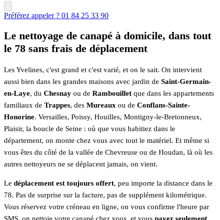
Préférez appeler ? 01 84 25 33 90
Le nettoyage de canapé à domicile, dans tout
le 78 sans frais de déplacement
Les Yvelines, c'est grand et c'est varié, et on le sait. On intervient
aussi bien dans les grandes maisons avec jardin de
Saint-Germain-
en-Laye
, du
Chesnay
ou de
Rambouillet
que dans les appartements
familiaux de
Trappes
, des
Mureaux
ou de
Conflans-Sainte-
Honorine
. Versailles, Poissy, Houilles, Montigny-le-Bretonneux,
Plaisir, la boucle de Seine : où que vous habitiez dans le
département, on monte chez vous avec tout le matériel. Et même si
vous êtes du côté de la vallée de Chevreuse ou de Houdan, là où les
autres nettoyeurs ne se déplacent jamais, on vient.
Le
déplacement est toujours offert
, peu importe la distance dans le
78. Pas de surprise sur la facture, pas de supplément kilométrique.
Vous réservez votre créneau en ligne, on vous confirme l'heure par
SMS, on nettoie votre canapé chez vous, et vous
payez seulement