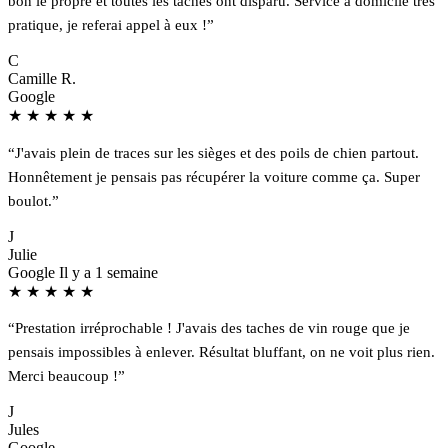
bon le propre et toutes les taches ont disparu. Service à domicile très
pratique, je referai appel à eux !”
C
Camille R.
Google
★
★
★
★
★
“J'avais plein de traces sur les sièges et des poils de chien partout.
Honnêtement je pensais pas récupérer la voiture comme ça. Super
boulot.”
J
Julie
Google
Il y a 1 semaine
★
★
★
★
★
“Prestation irréprochable ! J'avais des taches de vin rouge que je
pensais impossibles à enlever. Résultat bluffant, on ne voit plus rien.
Merci beaucoup !”
J
Jules
Google