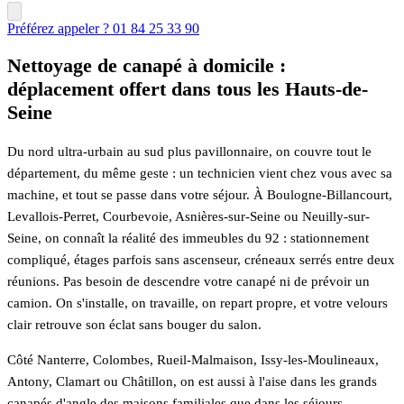
Préférez appeler ? 01 84 25 33 90
Nettoyage de canapé à domicile :
déplacement offert dans tous les Hauts-de-
Seine
Du nord ultra-urbain au sud plus pavillonnaire, on couvre tout le
département, du même geste : un technicien vient chez vous avec sa
machine, et tout se passe dans votre séjour. À Boulogne-Billancourt,
Levallois-Perret, Courbevoie, Asnières-sur-Seine ou Neuilly-sur-
Seine, on connaît la réalité des immeubles du 92 : stationnement
compliqué, étages parfois sans ascenseur, créneaux serrés entre deux
réunions. Pas besoin de descendre votre canapé ni de prévoir un
camion. On s'installe, on travaille, on repart propre, et votre velours
clair retrouve son éclat sans bouger du salon.
Côté Nanterre, Colombes, Rueil-Malmaison, Issy-les-Moulineaux,
Antony, Clamart ou Châtillon, on est aussi à l'aise dans les grands
canapés d'angle des maisons familiales que dans les séjours