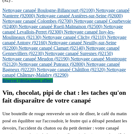
(92) :
Nettoyage canapé Boulogne-Billancourt
(92100)
Nettoyage canapé
Nanterre
(92000)
Nettoyage canapé Asnières-sur-Seine
(92600)
Nettoyage canapé Colombes
(92700)
Nettoyage canapé Courbevoie
(92400)
Nettoyage canapé Rueil-Malmaison
(92500)
Nettoyage
canapé Levallois-Perret
(92300)
Nettoyage canapé Issy-les-
Moulineaux
(92130)
Nettoyage canapé Clichy
(92110)
Nettoyage
canapé Antony
(92160)
Nettoyage canapé Neuilly-sur-Seine
(92200)
Nettoyage canapé Clamart
(92140)
Nettoyage canapé
Gennevilliers
(92230)
Nettoyage canapé Suresnes
(92150)
Nettoyage canapé Meudon
(92190)
Nettoyage canapé Montrouge
(92120)
Nettoyage canapé Puteaux
(92800)
Nettoyage canapé
Bagneux
(92220)
Nettoyage canapé Châtillon
(92320)
Nettoyage
canapé Châtenay-Malabry
(92290)
Réserver (déplacement offert)
Vin, chocolat, pipi de chat : les taches qu'on
fait disparaître de votre canapé
Une bouteille de rouge renversée un soir de dîner, le café du matin
posé en équilibre sur l'accoudoir, le feutre qui a dérapé pendant les
devoirs, l'accident du chaton ou du petit dernier : votre canapé