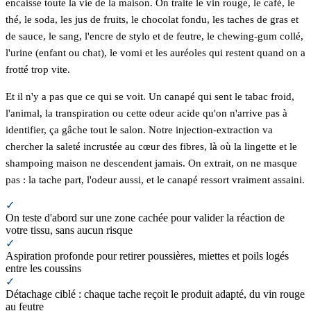
encaisse toute la vie de la maison. On traite le vin rouge, le café, le
thé, le soda, les jus de fruits, le chocolat fondu, les taches de gras et
de sauce, le sang, l'encre de stylo et de feutre, le chewing-gum collé,
l'urine (enfant ou chat), le vomi et les auréoles qui restent quand on a
frotté trop vite.
Et il n'y a pas que ce qui se voit. Un canapé qui sent le tabac froid,
l'animal, la transpiration ou cette odeur acide qu'on n'arrive pas à
identifier, ça gâche tout le salon. Notre injection-extraction va
chercher la saleté incrustée au cœur des fibres, là où la lingette et le
shampoing maison ne descendent jamais. On extrait, on ne masque
pas : la tache part, l'odeur aussi, et le canapé ressort vraiment assaini.
✓
On teste d'abord sur une zone cachée pour valider la réaction de
votre tissu, sans aucun risque
✓
Aspiration profonde pour retirer poussières, miettes et poils logés
entre les coussins
✓
Détachage ciblé : chaque tache reçoit le produit adapté, du vin rouge
au feutre