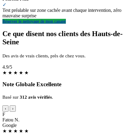
✓
Test préalable sur zone cachée avant chaque intervention, zéro
mauvaise surprise
Réserver le nettoyage de mon canapé
Ce que disent nos clients des Hauts-de-
Seine
Des avis de vrais clients, près de chez vous.
4.9
/5
★
★
★
★
★
Note Globale Excellente
Basé sur
312 avis vérifiés
.
‹
›
F
Fatou N.
Google
★
★
★
★
★