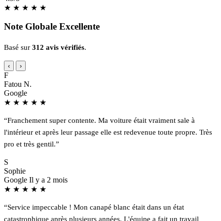
★
★
★
★
★
Note Globale Excellente
Basé sur
312 avis vérifiés
.
‹
›
F
Fatou N.
Google
★
★
★
★
★
“Franchement super contente. Ma voiture était vraiment sale à
l'intérieur et après leur passage elle est redevenue toute propre. Très
pro et très gentil.”
S
Sophie
Google
Il y a 2 mois
★
★
★
★
★
“Service impeccable ! Mon canapé blanc était dans un état
catastrophique après plusieurs années. L'équipe a fait un travail