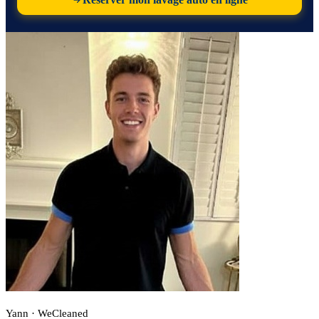
Yann · WeCleaned