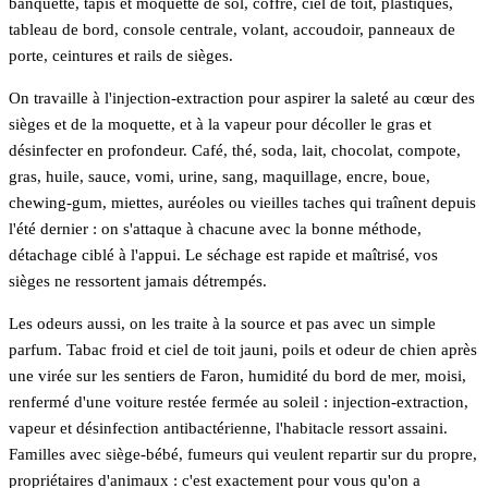
banquette, tapis et moquette de sol, coffre, ciel de toit, plastiques,
tableau de bord, console centrale, volant, accoudoir, panneaux de
porte, ceintures et rails de sièges.
On travaille à l'injection-extraction pour aspirer la saleté au cœur des
sièges et de la moquette, et à la vapeur pour décoller le gras et
désinfecter en profondeur. Café, thé, soda, lait, chocolat, compote,
gras, huile, sauce, vomi, urine, sang, maquillage, encre, boue,
chewing-gum, miettes, auréoles ou vieilles taches qui traînent depuis
l'été dernier : on s'attaque à chacune avec la bonne méthode,
détachage ciblé à l'appui. Le séchage est rapide et maîtrisé, vos
sièges ne ressortent jamais détrempés.
Les odeurs aussi, on les traite à la source et pas avec un simple
parfum. Tabac froid et ciel de toit jauni, poils et odeur de chien après
une virée sur les sentiers de Faron, humidité du bord de mer, moisi,
renfermé d'une voiture restée fermée au soleil : injection-extraction,
vapeur et désinfection antibactérienne, l'habitacle ressort assaini.
Familles avec siège-bébé, fumeurs qui veulent repartir sur du propre,
propriétaires d'animaux : c'est exactement pour vous qu'on a