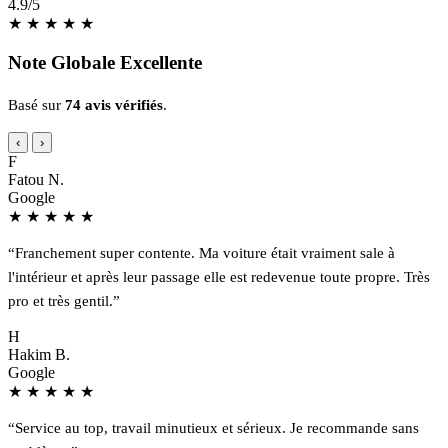
4.9
/5
★
★
★
★
★
Note Globale Excellente
Basé sur
74 avis vérifiés
.
‹
›
F
Fatou N.
Google
★
★
★
★
★
“Franchement super contente. Ma voiture était vraiment sale à
l'intérieur et après leur passage elle est redevenue toute propre. Très
pro et très gentil.”
H
Hakim B.
Google
★
★
★
★
★
“Service au top, travail minutieux et sérieux. Je recommande sans