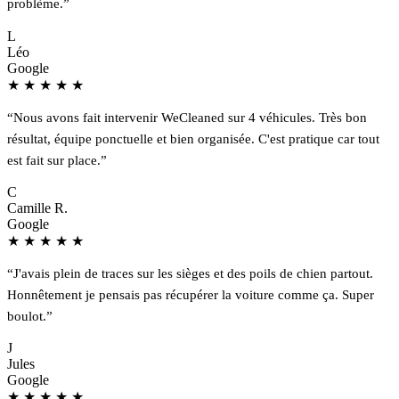
problème.”
L
Léo
Google
★
★
★
★
★
“Nous avons fait intervenir WeCleaned sur 4 véhicules. Très bon
résultat, équipe ponctuelle et bien organisée. C'est pratique car tout
est fait sur place.”
C
Camille R.
Google
★
★
★
★
★
“J'avais plein de traces sur les sièges et des poils de chien partout.
Honnêtement je pensais pas récupérer la voiture comme ça. Super
boulot.”
J
Jules
Google
★
★
★
★
★