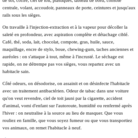
de sol, coffre, ciel de toit, plastiques, tableau de bord, console
centrale, volant, accoudoir, panneaux de porte, ceintures et jusqu'aux
rails sous les sièges.
On travaille à l'injection-extraction et à la vapeur pour décoller la
saleté en profondeur, avec aspiration complète et détachage ciblé.
Café, thé, soda, lait, chocolat, compote, gras, huile, sauce,
maquillage, encre de stylo, boue, chewing-gum, taches anciennes et
auréoles : on s'attaque à tout, même à l'incrusté. Le séchage est
rapide, on ne détrempe pas vos sièges, vous repartez avec un
habitacle sain.
Côté odeurs, on désodorise, on assainit et on désinfecte l'habitacle
avec un traitement antibactérien. Odeur de tabac dans une voiture
qu'on veut revendre, ciel de toit jauni par la cigarette, accident
d'animal, vomi d'enfant sur l'autoroute, humidité ou renfermé après
l'hiver : on neutralise à la source au lieu de masquer. Que vous
rouliez en famille, que vous soyez fumeur ou que vous transportiez
vos animaux, on remet l'habitacle à neuf.