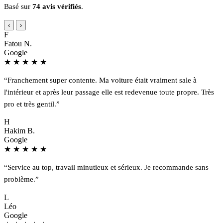
Basé sur
74 avis vérifiés
.
‹
›
F
Fatou N.
Google
★
★
★
★
★
“Franchement super contente. Ma voiture était vraiment sale à
l'intérieur et après leur passage elle est redevenue toute propre. Très
pro et très gentil.”
H
Hakim B.
Google
★
★
★
★
★
“Service au top, travail minutieux et sérieux. Je recommande sans
problème.”
L
Léo
Google