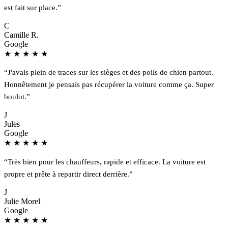
est fait sur place.”
C
Camille R.
Google
★
★
★
★
★
“J'avais plein de traces sur les sièges et des poils de chien partout.
Honnêtement je pensais pas récupérer la voiture comme ça. Super
boulot.”
J
Jules
Google
★
★
★
★
★
“Très bien pour les chauffeurs, rapide et efficace. La voiture est
propre et prête à repartir direct derrière.”
J
Julie Morel
Google
★
★
★
★
★