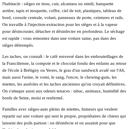
l'habitacle : sièges en tissu, cuir, alcantara ou simili, banquette
arrière, tapis et moquette, coffre, ciel de toit, plastiques, tableau de
bord, console centrale, volant, panneaux de porte, ceintures et rails.
On travaille à l'injection-extraction pour les sièges et à la vapeur
pour désincruster, détacher et désinfecter en profondeur. Le séchage
est rapide : vous remontez dans une voiture saine, pas dans des
sièges détrempés.
Les taches, on connaît : le café renversé dans les embouteillages de
la Francilienne, la compote et le chocolat fondu des enfants au retour
de l'école à Brétigny ou Yerres, le gras d'un sandwich avalé sur l'A6,
mais aussi l'urine, le vomi, le sang, l'encre, le chewing-gum, les
miettes, les auréoles et les taches anciennes qu'on croyait définitives.
On s'attaque aussi aux odeurs tenaces : tabac, animaux, humidité des
bords de Seine, moisi et renfermé.
Familles avec sièges-auto pleins de miettes, fumeurs qui veulent
repartir sur une voiture qui sent le propre, propriétaires de chiens qui
laissent des poils partout : on désinfecte et on assainit pour que