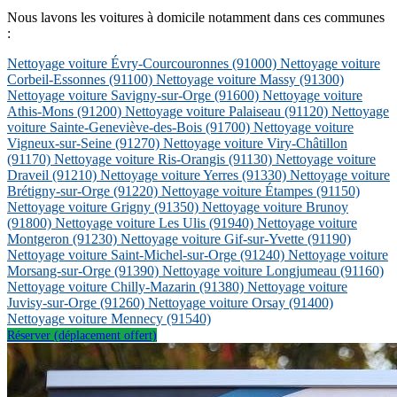
Nous lavons les voitures à domicile notamment dans ces communes
:
Nettoyage voiture Évry-Courcouronnes
(91000)
Nettoyage voiture
Corbeil-Essonnes
(91100)
Nettoyage voiture Massy
(91300)
Nettoyage voiture Savigny-sur-Orge
(91600)
Nettoyage voiture
Athis-Mons
(91200)
Nettoyage voiture Palaiseau
(91120)
Nettoyage
voiture Sainte-Geneviève-des-Bois
(91700)
Nettoyage voiture
Vigneux-sur-Seine
(91270)
Nettoyage voiture Viry-Châtillon
(91170)
Nettoyage voiture Ris-Orangis
(91130)
Nettoyage voiture
Draveil
(91210)
Nettoyage voiture Yerres
(91330)
Nettoyage voiture
Brétigny-sur-Orge
(91220)
Nettoyage voiture Étampes
(91150)
Nettoyage voiture Grigny
(91350)
Nettoyage voiture Brunoy
(91800)
Nettoyage voiture Les Ulis
(91940)
Nettoyage voiture
Montgeron
(91230)
Nettoyage voiture Gif-sur-Yvette
(91190)
Nettoyage voiture Saint-Michel-sur-Orge
(91240)
Nettoyage voiture
Morsang-sur-Orge
(91390)
Nettoyage voiture Longjumeau
(91160)
Nettoyage voiture Chilly-Mazarin
(91380)
Nettoyage voiture
Juvisy-sur-Orge
(91260)
Nettoyage voiture Orsay
(91400)
Nettoyage voiture Mennecy
(91540)
Réserver (déplacement offert)