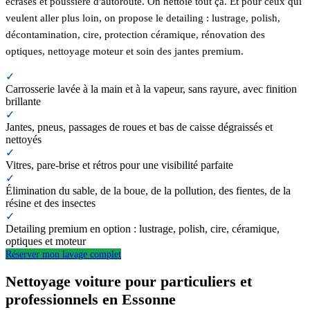
écrasés et poussière d'autoroute. On nettoie tout ça. Et pour ceux qui
veulent aller plus loin, on propose le detailing : lustrage, polish,
décontamination, cire, protection céramique, rénovation des
optiques, nettoyage moteur et soin des jantes premium.
✓
Carrosserie lavée à la main et à la vapeur, sans rayure, avec finition
brillante
✓
Jantes, pneus, passages de roues et bas de caisse dégraissés et
nettoyés
✓
Vitres, pare-brise et rétros pour une visibilité parfaite
✓
Élimination du sable, de la boue, de la pollution, des fientes, de la
résine et des insectes
✓
Detailing premium en option : lustrage, polish, cire, céramique,
optiques et moteur
Réserver mon lavage complet
Nettoyage voiture pour particuliers et
professionnels en Essonne