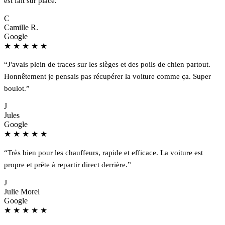
est fait sur place.”
C
Camille R.
Google
★
★
★
★
★
“J'avais plein de traces sur les sièges et des poils de chien partout.
Honnêtement je pensais pas récupérer la voiture comme ça. Super
boulot.”
J
Jules
Google
★
★
★
★
★
“Très bien pour les chauffeurs, rapide et efficace. La voiture est
propre et prête à repartir direct derrière.”
J
Julie Morel
Google
★
★
★
★
★