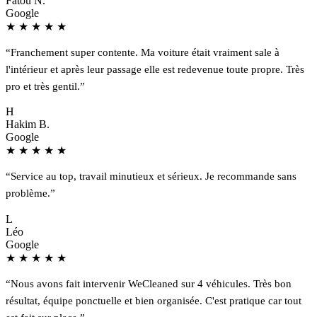
Fatou N.
Google
★
★
★
★
★
“Franchement super contente. Ma voiture était vraiment sale à
l'intérieur et après leur passage elle est redevenue toute propre. Très
pro et très gentil.”
H
Hakim B.
Google
★
★
★
★
★
“Service au top, travail minutieux et sérieux. Je recommande sans
problème.”
L
Léo
Google
★
★
★
★
★
“Nous avons fait intervenir WeCleaned sur 4 véhicules. Très bon
résultat, équipe ponctuelle et bien organisée. C'est pratique car tout