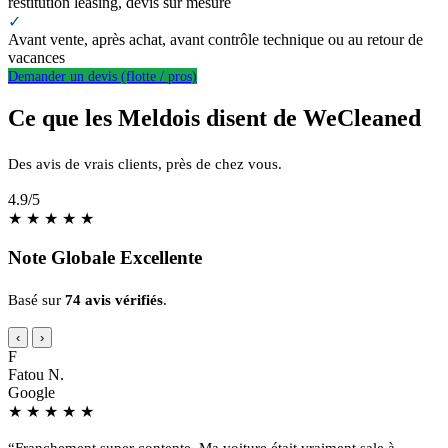
restitution leasing, devis sur mesure
✓
Avant vente, après achat, avant contrôle technique ou au retour de
vacances
Demander un devis (flotte / pros)
Ce que les Meldois disent de WeCleaned
Des avis de vrais clients, près de chez vous.
4.9
/5
★
★
★
★
★
Note Globale Excellente
Basé sur
74 avis vérifiés
.
‹
›
F
Fatou N.
Google
★
★
★
★
★
“Franchement super contente. Ma voiture était vraiment sale à