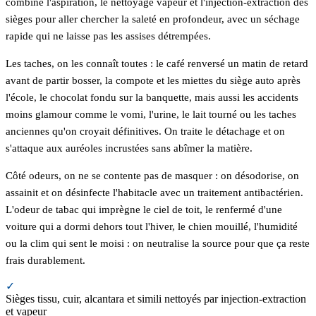
combine l'aspiration, le nettoyage vapeur et l'injection-extraction des
sièges pour aller chercher la saleté en profondeur, avec un séchage
rapide qui ne laisse pas les assises détrempées.
Les taches, on les connaît toutes : le café renversé un matin de retard
avant de partir bosser, la compote et les miettes du siège auto après
l'école, le chocolat fondu sur la banquette, mais aussi les accidents
moins glamour comme le vomi, l'urine, le lait tourné ou les taches
anciennes qu'on croyait définitives. On traite le détachage et on
s'attaque aux auréoles incrustées sans abîmer la matière.
Côté odeurs, on ne se contente pas de masquer : on désodorise, on
assainit et on désinfecte l'habitacle avec un traitement antibactérien.
L'odeur de tabac qui imprègne le ciel de toit, le renfermé d'une
voiture qui a dormi dehors tout l'hiver, le chien mouillé, l'humidité
ou la clim qui sent le moisi : on neutralise la source pour que ça reste
frais durablement.
✓
Sièges tissu, cuir, alcantara et simili nettoyés par injection-extraction
et vapeur