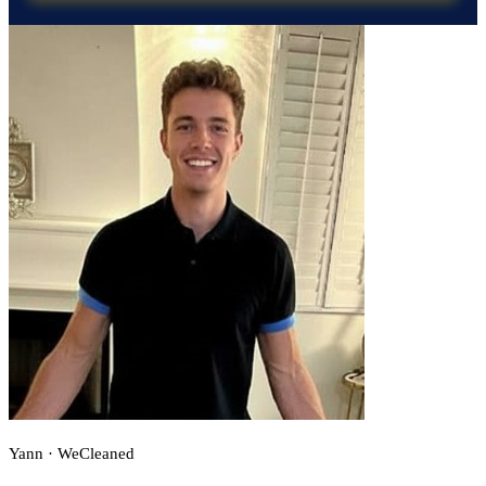
Yann · WeCleaned