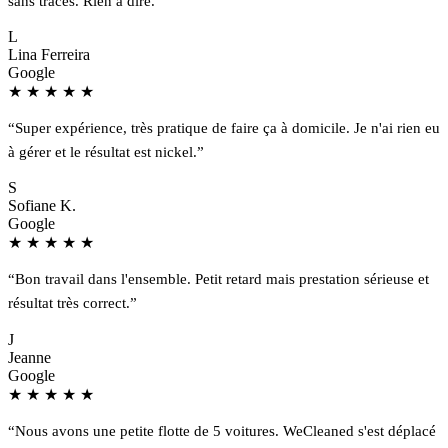
sans traces. Rien à dire.”
L
Lina Ferreira
Google
★
★
★
★
★
“Super expérience, très pratique de faire ça à domicile. Je n'ai rien eu
à gérer et le résultat est nickel.”
S
Sofiane K.
Google
★
★
★
★
★
“Bon travail dans l'ensemble. Petit retard mais prestation sérieuse et
résultat très correct.”
J
Jeanne
Google
★
★
★
★
★
“Nous avons une petite flotte de 5 voitures. WeCleaned s'est déplacé