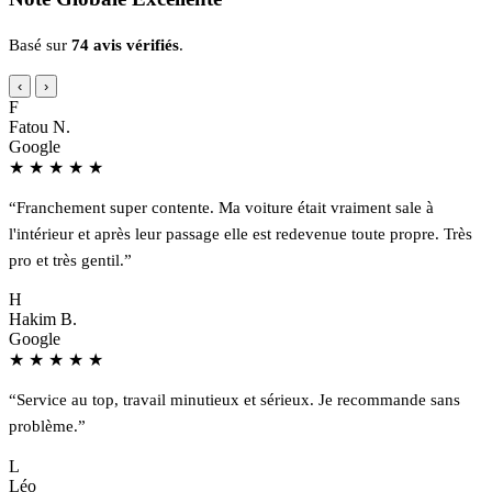
Basé sur
74 avis vérifiés
.
‹
›
F
Fatou N.
Google
★
★
★
★
★
“Franchement super contente. Ma voiture était vraiment sale à
l'intérieur et après leur passage elle est redevenue toute propre. Très
pro et très gentil.”
H
Hakim B.
Google
★
★
★
★
★
“Service au top, travail minutieux et sérieux. Je recommande sans
problème.”
L
Léo