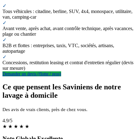
✓
Tous véhicules : citadine, berline, SUV, 4x4, monospace, utilitaire,
van, camping-car
✓
Avant vente, après achat, avant contrôle technique, après vacances,
plage ou chantier
✓
B2B et flottes : entreprises, taxis, VTC, sociétés, artisans,
autopartage
✓
Concessions, restitution leasing et contrat d'entretien régulier (devis
sur mesure)
Demander un devis (flotte / pros)
Ce que pensent les Saviniens de notre
lavage à domicile
Des avis de vrais clients, près de chez vous.
4.9
/5
★
★
★
★
★
Note Globale Excellente