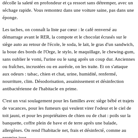
décolle la saleté en profondeur et ça ressort sans détremper, avec un
séchage rapide. Vous remontez dans une voiture saine, pas dans une
éponge.
Les taches, on connaît la liste par cœur : le café renversé au
démarrage avant le RER, la compote et le chocolat écrasés sur le
siège auto au retour de l'école, le soda, le lait, le gras d'un sandwich,
la boue des bords de l'Orge, le stylo, le maquillage, le chewing-gum,
sans oublier le vomi, l'urine ou le sang après un coup dur. Anciennes
ou fraîches, incrustées ou en auréole, on les traite. Et on s'attaque
aux odeurs : tabac, chien et chat, urine, humidité, renfermé,
nourriture, clim. Désodorisation, assainissement et désinfection
antibactérienne de l'habitacle en prime.
C'est un vrai soulagement pour les familles avec siège bébé et trajets
de vacances, pour les fumeurs qui veulent virer l'odeur et le ciel de
toit jauni, et pour les propriétaires de chien ou de chat : poils sur la
banquette, coffre plein de bave et de terre après une balade,
allergènes. On rend l'habitacle net, frais et désinfecté, comme au
premier jour.