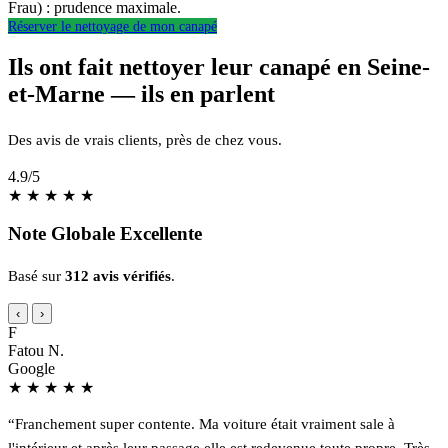
Frau) : prudence maximale.
Réserver le nettoyage de mon canapé
Ils ont fait nettoyer leur canapé en Seine-
et-Marne — ils en parlent
Des avis de vrais clients, près de chez vous.
4.9
/5
★
★
★
★
★
Note Globale Excellente
Basé sur
312 avis vérifiés
.
‹
›
F
Fatou N.
Google
★
★
★
★
★
“Franchement super contente. Ma voiture était vraiment sale à
l'intérieur et après leur passage elle est redevenue toute propre. Très