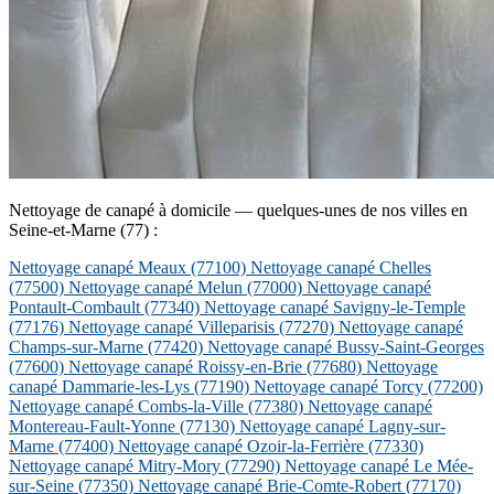
Nettoyage de canapé à domicile — quelques-unes de nos villes en
Seine-et-Marne (77) :
Nettoyage canapé Meaux
(77100)
Nettoyage canapé Chelles
(77500)
Nettoyage canapé Melun
(77000)
Nettoyage canapé
Pontault-Combault
(77340)
Nettoyage canapé Savigny-le-Temple
(77176)
Nettoyage canapé Villeparisis
(77270)
Nettoyage canapé
Champs-sur-Marne
(77420)
Nettoyage canapé Bussy-Saint-Georges
(77600)
Nettoyage canapé Roissy-en-Brie
(77680)
Nettoyage
canapé Dammarie-les-Lys
(77190)
Nettoyage canapé Torcy
(77200)
Nettoyage canapé Combs-la-Ville
(77380)
Nettoyage canapé
Montereau-Fault-Yonne
(77130)
Nettoyage canapé Lagny-sur-
Marne
(77400)
Nettoyage canapé Ozoir-la-Ferrière
(77330)
Nettoyage canapé Mitry-Mory
(77290)
Nettoyage canapé Le Mée-
sur-Seine
(77350)
Nettoyage canapé Brie-Comte-Robert
(77170)