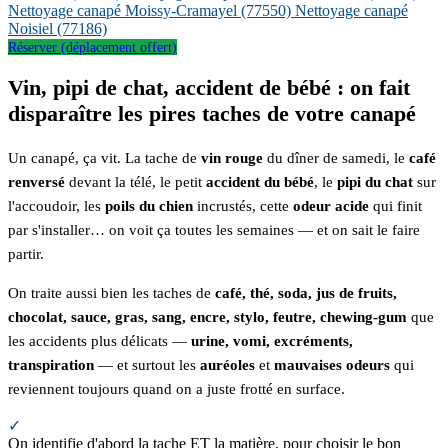
Nettoyage canapé Moissy-Cramayel
(77550)
Nettoyage canapé
Noisiel
(77186)
Réserver (déplacement offert)
Vin, pipi de chat, accident de bébé : on fait
disparaître les pires taches de votre canapé
Un canapé, ça vit. La tache de
vin rouge
du dîner de samedi, le
café
renversé
devant la télé, le petit
accident du bébé
, le
pipi du chat
sur
l'accoudoir, les
poils du chien
incrustés, cette
odeur acide
qui finit
par s'installer… on voit ça toutes les semaines — et on sait le faire
partir.
On traite aussi bien les taches de
café, thé, soda, jus de fruits,
chocolat, sauce, gras, sang, encre, stylo, feutre, chewing-gum
que
les accidents plus délicats —
urine, vomi, excréments,
transpiration
— et surtout les
auréoles
et
mauvaises odeurs
qui
reviennent toujours quand on a juste frotté en surface.
✓
On identifie d'abord la tache ET la matière, pour choisir le bon