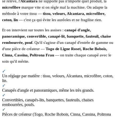
se relève, l'
Alcantara
ne supporte pas n'importe quel produit, la
microfibre
marque vite si on règle mal la machine. On adapte la
méthode à votre tissu —
tissu, velours, Alcantara, microfibre,
coton, lin
— c'est ça qui évite les auréoles et ne fragilise rien.
Et on intervient sur toutes les assises :
canapé d'angle,
panoramique, convertible, canapé-lit, banquette, fauteuil, chaise
rembourrée, pouf
. Qu'il s'agisse d'un canapé d'entrée de gamme ou
d'une pièce de créateur —
Togo de Ligne Roset, Roche Bobois,
Cinna, Cassina, Poltrona Frau
— on traite chaque canapé avec le
soin qu'il mérite.
✓
Un réglage par matière : tissu, velours, Alcantara, microfibre, coton,
lin.
✓
Canapés d'angle et panoramiques, même les très grands.
✓
Convertibles, canapés-lits, banquettes, fauteuils, chaises
rembourrées, poufs.
✓
Pièces de créateur (Togo, Roche Bobois, Cinna, Cassina, Poltrona