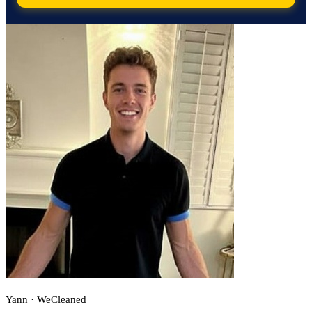
Yann · WeCleaned