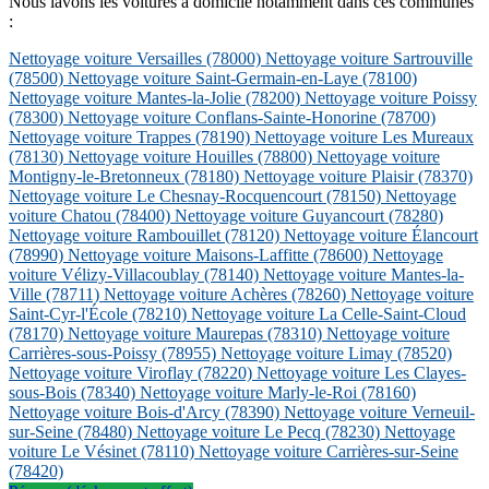
Nous lavons les voitures à domicile notamment dans ces communes
:
Nettoyage voiture Versailles
(78000)
Nettoyage voiture Sartrouville
(78500)
Nettoyage voiture Saint-Germain-en-Laye
(78100)
Nettoyage voiture Mantes-la-Jolie
(78200)
Nettoyage voiture Poissy
(78300)
Nettoyage voiture Conflans-Sainte-Honorine
(78700)
Nettoyage voiture Trappes
(78190)
Nettoyage voiture Les Mureaux
(78130)
Nettoyage voiture Houilles
(78800)
Nettoyage voiture
Montigny-le-Bretonneux
(78180)
Nettoyage voiture Plaisir
(78370)
Nettoyage voiture Le Chesnay-Rocquencourt
(78150)
Nettoyage
voiture Chatou
(78400)
Nettoyage voiture Guyancourt
(78280)
Nettoyage voiture Rambouillet
(78120)
Nettoyage voiture Élancourt
(78990)
Nettoyage voiture Maisons-Laffitte
(78600)
Nettoyage
voiture Vélizy-Villacoublay
(78140)
Nettoyage voiture Mantes-la-
Ville
(78711)
Nettoyage voiture Achères
(78260)
Nettoyage voiture
Saint-Cyr-l'École
(78210)
Nettoyage voiture La Celle-Saint-Cloud
(78170)
Nettoyage voiture Maurepas
(78310)
Nettoyage voiture
Carrières-sous-Poissy
(78955)
Nettoyage voiture Limay
(78520)
Nettoyage voiture Viroflay
(78220)
Nettoyage voiture Les Clayes-
sous-Bois
(78340)
Nettoyage voiture Marly-le-Roi
(78160)
Nettoyage voiture Bois-d'Arcy
(78390)
Nettoyage voiture Verneuil-
sur-Seine
(78480)
Nettoyage voiture Le Pecq
(78230)
Nettoyage
voiture Le Vésinet
(78110)
Nettoyage voiture Carrières-sur-Seine
(78420)