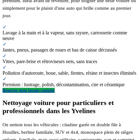
premium. Idéal avant de revendre, pour soigner une belle voiture ou
simplement pour le plaisir d'une auto qui brille comme au premier
jour.
✓
Lavage à la main et à la vapeur, sans rayure, carrosserie comme
neuve
✓
Jantes, pneus, passages de roues et bas de caisse décrassés
✓
Vitres, pare-brise et rétroviseurs nets, sans traces
✓
Pollution d'autoroute, boue, sable, fientes, résine et insectes éliminés
✓
Premium : lustrage, polish, décontamination, cire et céramique
Réserver mon lavage complet
Nettoyage voiture pour particuliers et
professionnels dans les Yvelines
On nettoie tous les véhicules : citadine garée en double file à
Houilles, berline familiale, SUV et 4x4, monospace plein de sièges
enfants, familiale, mais aussi utilitaire, camionnette, van et camping-