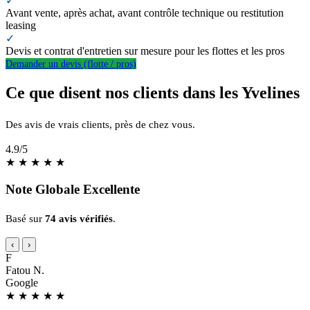
✓
Avant vente, après achat, avant contrôle technique ou restitution
leasing
✓
Devis et contrat d'entretien sur mesure pour les flottes et les pros
Demander un devis (flotte / pros)
Ce que disent nos clients dans les Yvelines
Des avis de vrais clients, près de chez vous.
4.9
/5
★
★
★
★
★
Note Globale Excellente
Basé sur
74 avis vérifiés
.
‹
›
F
Fatou N.
Google
★
★
★
★
★