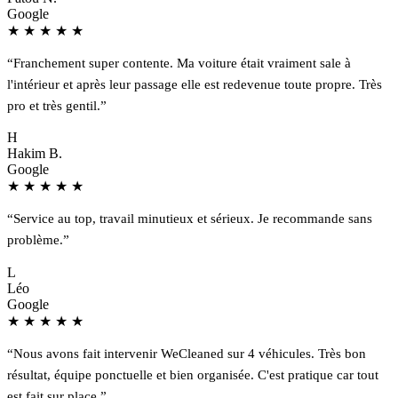
Google
★
★
★
★
★
“Franchement super contente. Ma voiture était vraiment sale à
l'intérieur et après leur passage elle est redevenue toute propre. Très
pro et très gentil.”
H
Hakim B.
Google
★
★
★
★
★
“Service au top, travail minutieux et sérieux. Je recommande sans
problème.”
L
Léo
Google
★
★
★
★
★
“Nous avons fait intervenir WeCleaned sur 4 véhicules. Très bon
résultat, équipe ponctuelle et bien organisée. C'est pratique car tout
est fait sur place.”