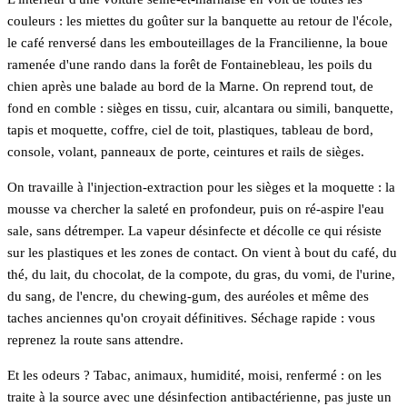
couleurs : les miettes du goûter sur la banquette au retour de l'école,
le café renversé dans les embouteillages de la Francilienne, la boue
ramenée d'une rando dans la forêt de Fontainebleau, les poils du
chien après une balade au bord de la Marne. On reprend tout, de
fond en comble : sièges en tissu, cuir, alcantara ou simili, banquette,
tapis et moquette, coffre, ciel de toit, plastiques, tableau de bord,
console, volant, panneaux de porte, ceintures et rails de sièges.
On travaille à l'injection-extraction pour les sièges et la moquette : la
mousse va chercher la saleté en profondeur, puis on ré-aspire l'eau
sale, sans détremper. La vapeur désinfecte et décolle ce qui résiste
sur les plastiques et les zones de contact. On vient à bout du café, du
thé, du lait, du chocolat, de la compote, du gras, du vomi, de l'urine,
du sang, de l'encre, du chewing-gum, des auréoles et même des
taches anciennes qu'on croyait définitives. Séchage rapide : vous
reprenez la route sans attendre.
Et les odeurs ? Tabac, animaux, humidité, moisi, renfermé : on les
traite à la source avec une désinfection antibactérienne, pas juste un