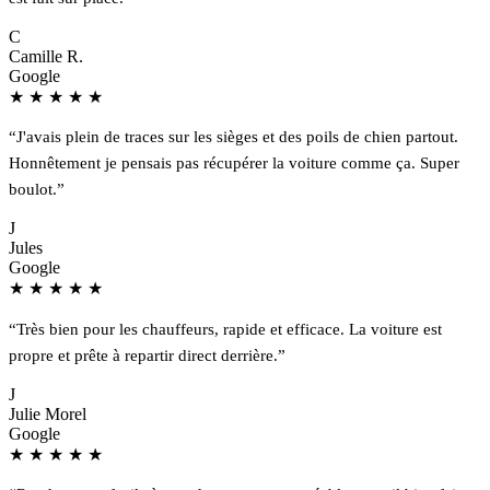
C
Camille R.
Google
★
★
★
★
★
“J'avais plein de traces sur les sièges et des poils de chien partout.
Honnêtement je pensais pas récupérer la voiture comme ça. Super
boulot.”
J
Jules
Google
★
★
★
★
★
“Très bien pour les chauffeurs, rapide et efficace. La voiture est
propre et prête à repartir direct derrière.”
J
Julie Morel
Google
★
★
★
★
★