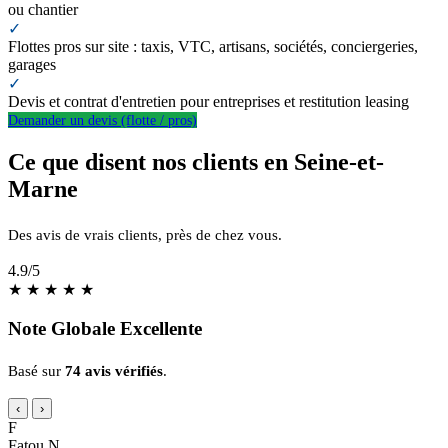
ou chantier
✓
Flottes pros sur site : taxis, VTC, artisans, sociétés, conciergeries,
garages
✓
Devis et contrat d'entretien pour entreprises et restitution leasing
Demander un devis (flotte / pros)
Ce que disent nos clients en Seine-et-
Marne
Des avis de vrais clients, près de chez vous.
4.9
/5
★
★
★
★
★
Note Globale Excellente
Basé sur
74 avis vérifiés
.
‹
›
F
Fatou N.