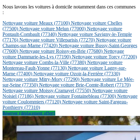
Nous lavons les voitures à domicile notamment dans ces communes
:
Nettoyage voiture Meaux
(77100)
Nettoyage voiture Chelles
(77500)
Nettoyage voiture Melun
(77000)
Nettoyage voiture
Pontault-Combault
(77340)
Nettoyage voiture Savigny-le-Temple
(77176)
Nettoyage voiture Villeparisis
(77270)
Nettoyage voiture
Champs-sur-Marne
(77420)
Nettoyage voiture Bussy-Saint-Georges
(77600)
Nettoyage voiture Roissy-en-Brie
(77680)
Nettoyage
voiture Dammarie-les-Lys
(77190)
Nettoyage voiture Torcy
(77200)
Nettoyage voiture Combs-la-Ville
(77380)
Nettoyage voiture
Montereau-Fault-Yonne
(77130)
Nettoyage voiture Lagny-sur-
Marne
(77400)
Nettoyage voiture Ozoir-la-Ferrière
(77330)
Nettoyage voiture Mitry-Mory
(77290)
Nettoyage voiture Le Mée-
sur-Seine
(77350)
Nettoyage voiture Brie-Comte-Robert
(77170)
Nettoyage voiture Moissy-Cramayel
(77550)
Nettoyage voiture
Noisiel
(77186)
Nettoyage voiture Fontainebleau
(77300)
Nettoyage
voiture Coulommiers
(77120)
Nettoyage voiture Saint-Fargeau-
Ponthierry
(77310)
Réserver (déplacement offert)