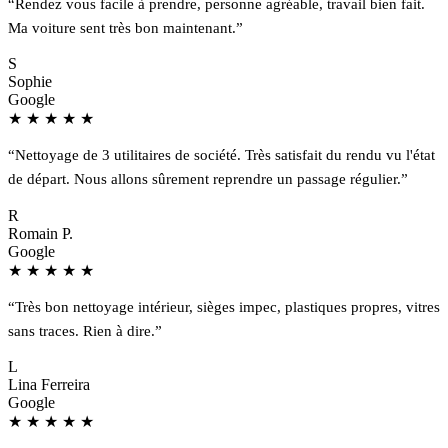
“Rendez vous facile à prendre, personne agréable, travail bien fait.
Ma voiture sent très bon maintenant.”
S
Sophie
Google
★
★
★
★
★
“Nettoyage de 3 utilitaires de société. Très satisfait du rendu vu l'état
de départ. Nous allons sûrement reprendre un passage régulier.”
R
Romain P.
Google
★
★
★
★
★
“Très bon nettoyage intérieur, sièges impec, plastiques propres, vitres
sans traces. Rien à dire.”
L
Lina Ferreira
Google
★
★
★
★
★