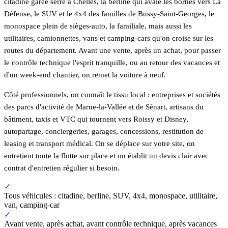
citadine garée serré à Chelles, la berline qui avale les bornes vers La
Défense, le SUV et le 4x4 des familles de Bussy-Saint-Georges, le
monospace plein de sièges-auto, la familiale, mais aussi les
utilitaires, camionnettes, vans et camping-cars qu'on croise sur les
routes du département. Avant une vente, après un achat, pour passer
le contrôle technique l'esprit tranquille, ou au retour des vacances et
d'un week-end chantier, on remet la voiture à neuf.
Côté professionnels, on connaît le tissu local : entreprises et sociétés
des parcs d'activité de Marne-la-Vallée et de Sénart, artisans du
bâtiment, taxis et VTC qui tournent vers Roissy et Disney,
autopartage, conciergeries, garages, concessions, restitution de
leasing et transport médical. On se déplace sur votre site, on
entretient toute la flotte sur place et on établit un devis clair avec
contrat d'entretien régulier si besoin.
✓
Tous véhicules : citadine, berline, SUV, 4x4, monospace, utilitaire,
van, camping-car
✓
Avant vente, après achat, avant contrôle technique, après vacances