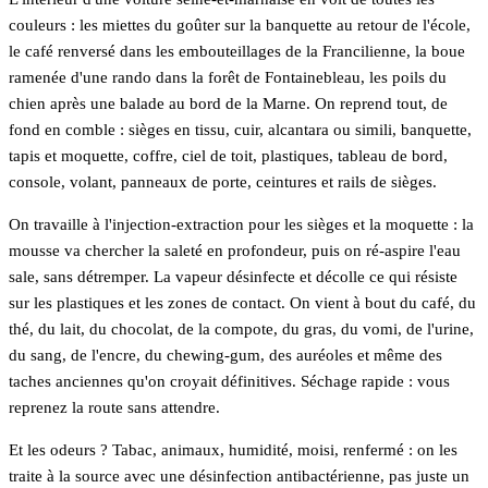
couleurs : les miettes du goûter sur la banquette au retour de l'école,
le café renversé dans les embouteillages de la Francilienne, la boue
ramenée d'une rando dans la forêt de Fontainebleau, les poils du
chien après une balade au bord de la Marne. On reprend tout, de
fond en comble : sièges en tissu, cuir, alcantara ou simili, banquette,
tapis et moquette, coffre, ciel de toit, plastiques, tableau de bord,
console, volant, panneaux de porte, ceintures et rails de sièges.
On travaille à l'injection-extraction pour les sièges et la moquette : la
mousse va chercher la saleté en profondeur, puis on ré-aspire l'eau
sale, sans détremper. La vapeur désinfecte et décolle ce qui résiste
sur les plastiques et les zones de contact. On vient à bout du café, du
thé, du lait, du chocolat, de la compote, du gras, du vomi, de l'urine,
du sang, de l'encre, du chewing-gum, des auréoles et même des
taches anciennes qu'on croyait définitives. Séchage rapide : vous
reprenez la route sans attendre.
Et les odeurs ? Tabac, animaux, humidité, moisi, renfermé : on les
traite à la source avec une désinfection antibactérienne, pas juste un