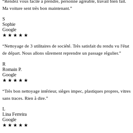
“Rendez vous facile à prendre, personne agréable, travail bien fait.
Ma voiture sent très bon maintenant.”
S
Sophie
Google
★
★
★
★
★
“Nettoyage de 3 utilitaires de société. Très satisfait du rendu vu l'état
de départ. Nous allons sûrement reprendre un passage régulier.”
R
Romain P.
Google
★
★
★
★
★
“Très bon nettoyage intérieur, sièges impec, plastiques propres, vitres
sans traces. Rien à dire.”
L
Lina Ferreira
Google
★
★
★
★
★