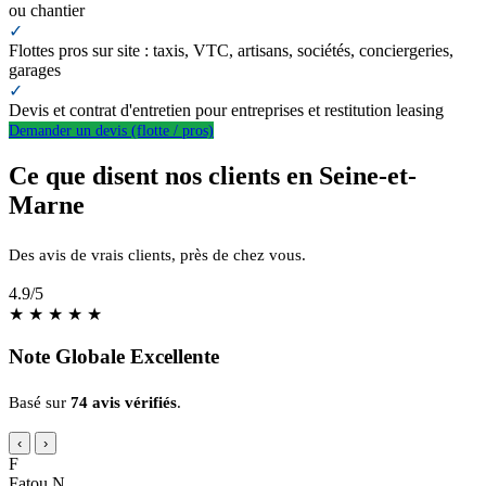
ou chantier
✓
Flottes pros sur site : taxis, VTC, artisans, sociétés, conciergeries,
garages
✓
Devis et contrat d'entretien pour entreprises et restitution leasing
Demander un devis (flotte / pros)
Ce que disent nos clients en Seine-et-
Marne
Des avis de vrais clients, près de chez vous.
4.9
/5
★
★
★
★
★
Note Globale Excellente
Basé sur
74 avis vérifiés
.
‹
›
F
Fatou N.