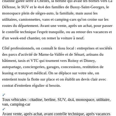
citadine garée serré à Chelles, la berline qui avale les bornes vers La
Défense, le SUV et le 4x4 des familles de Bussy-Saint-Georges, le
monospace plein de sièges-auto, la familiale, mais aussi les
utilitaires, camionnettes, vans et camping-cars qu'on croise sur les
routes du département. Avant une vente, après un achat, pour passer
le contrôle technique l'esprit tranquille, ou au retour des vacances et
d'un week-end chantier, on remet la voiture à neuf.
Côté professionnels, on connaît le tissu local : entreprises et sociétés
des parcs d'activité de Marne-la-Vallée et de Sénart, artisans du
bâtiment, taxis et VTC qui tournent vers Roissy et Disney,
autopartage, conciergeries, garages, concessions, restitution de
leasing et transport médical. On se déplace sur votre site, on
entretient toute la flotte sur place et on établit un devis clair avec
contrat d'entretien régulier si besoin.
✓
Tous véhicules : citadine, berline, SUV, 4x4, monospace, utilitaire,
van, camping-car
✓
Avant vente, après achat, avant contrôle technique, après vacances