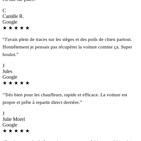
C
Camille R.
Google
★
★
★
★
★
“J'avais plein de traces sur les sièges et des poils de chien partout.
Honnêtement je pensais pas récupérer la voiture comme ça. Super
boulot.”
J
Jules
Google
★
★
★
★
★
“Très bien pour les chauffeurs, rapide et efficace. La voiture est
propre et prête à repartir direct derrière.”
J
Julie Morel
Google
★
★
★
★
★