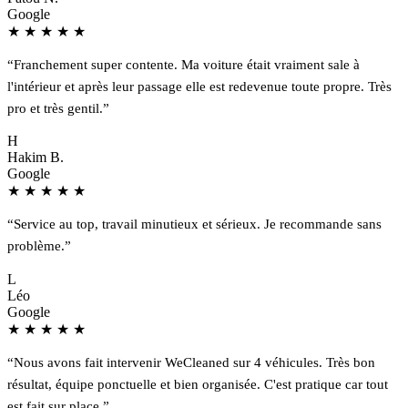
Google
★
★
★
★
★
“Franchement super contente. Ma voiture était vraiment sale à
l'intérieur et après leur passage elle est redevenue toute propre. Très
pro et très gentil.”
H
Hakim B.
Google
★
★
★
★
★
“Service au top, travail minutieux et sérieux. Je recommande sans
problème.”
L
Léo
Google
★
★
★
★
★
“Nous avons fait intervenir WeCleaned sur 4 véhicules. Très bon
résultat, équipe ponctuelle et bien organisée. C'est pratique car tout
est fait sur place.”