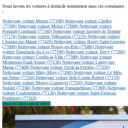
Nous lavons les voitures à domicile notamment dans ces communes
:
Nettoyage voiture Meaux
(77100)
Nettoyage voiture Chelles
(77500)
Nettoyage voiture Melun
(77000)
Nettoyage voiture
Pontault-Combault
(77340)
Nettoyage voiture Savigny-le-Temple
(77176)
Nettoyage voiture Villeparisis
(77270)
Nettoyage voiture
Champs-sur-Marne
(77420)
Nettoyage voiture Bussy-Saint-Georges
(77600)
Nettoyage voiture Roissy-en-Brie
(77680)
Nettoyage
voiture Dammarie-les-Lys
(77190)
Nettoyage voiture Torcy
(77200)
Nettoyage voiture Combs-la-Ville
(77380)
Nettoyage voiture
Montereau-Fault-Yonne
(77130)
Nettoyage voiture Lagny-sur-
Marne
(77400)
Nettoyage voiture Ozoir-la-Ferrière
(77330)
Nettoyage voiture Mitry-Mory
(77290)
Nettoyage voiture Le Mée-
sur-Seine
(77350)
Nettoyage voiture Brie-Comte-Robert
(77170)
Nettoyage voiture Moissy-Cramayel
(77550)
Nettoyage voiture
Noisiel
(77186)
Nettoyage voiture Fontainebleau
(77300)
Nettoyage
voiture Coulommiers
(77120)
Nettoyage voiture Saint-Fargeau-
Ponthierry
(77310)
Réserver (déplacement offert)