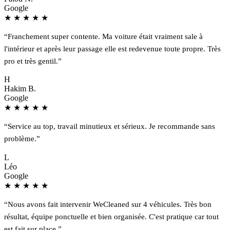
Google
★
★
★
★
★
“Franchement super contente. Ma voiture était vraiment sale à
l'intérieur et après leur passage elle est redevenue toute propre. Très
pro et très gentil.”
H
Hakim B.
Google
★
★
★
★
★
“Service au top, travail minutieux et sérieux. Je recommande sans
problème.”
L
Léo
Google
★
★
★
★
★
“Nous avons fait intervenir WeCleaned sur 4 véhicules. Très bon
résultat, équipe ponctuelle et bien organisée. C'est pratique car tout
est fait sur place.”