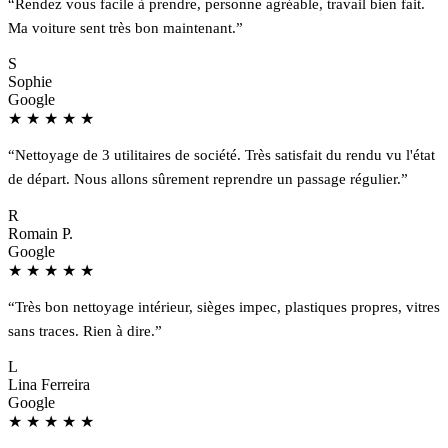
“Rendez vous facile à prendre, personne agréable, travail bien fait.
Ma voiture sent très bon maintenant.”
S
Sophie
Google
★
★
★
★
★
“Nettoyage de 3 utilitaires de société. Très satisfait du rendu vu l'état
de départ. Nous allons sûrement reprendre un passage régulier.”
R
Romain P.
Google
★
★
★
★
★
“Très bon nettoyage intérieur, sièges impec, plastiques propres, vitres
sans traces. Rien à dire.”
L
Lina Ferreira
Google
★
★
★
★
★