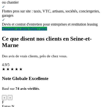
ou chantier
✓
Flottes pros sur site : taxis, VTC, artisans, sociétés, conciergeries,
garages
✓
Devis et contrat d'entretien pour entreprises et restitution leasing
Demander un devis (flotte / pros)
Ce que disent nos clients en Seine-et-
Marne
Des avis de vrais clients, près de chez vous.
4.9
/5
★
★
★
★
★
Note Globale Excellente
Basé sur
74 avis vérifiés
.
‹
›
F
Fatou N.