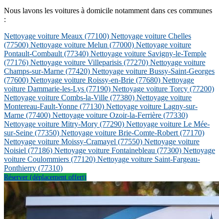
Nous lavons les voitures à domicile notamment dans ces communes
:
Nettoyage voiture Meaux
(77100)
Nettoyage voiture Chelles
(77500)
Nettoyage voiture Melun
(77000)
Nettoyage voiture
Pontault-Combault
(77340)
Nettoyage voiture Savigny-le-Temple
(77176)
Nettoyage voiture Villeparisis
(77270)
Nettoyage voiture
Champs-sur-Marne
(77420)
Nettoyage voiture Bussy-Saint-Georges
(77600)
Nettoyage voiture Roissy-en-Brie
(77680)
Nettoyage
voiture Dammarie-les-Lys
(77190)
Nettoyage voiture Torcy
(77200)
Nettoyage voiture Combs-la-Ville
(77380)
Nettoyage voiture
Montereau-Fault-Yonne
(77130)
Nettoyage voiture Lagny-sur-
Marne
(77400)
Nettoyage voiture Ozoir-la-Ferrière
(77330)
Nettoyage voiture Mitry-Mory
(77290)
Nettoyage voiture Le Mée-
sur-Seine
(77350)
Nettoyage voiture Brie-Comte-Robert
(77170)
Nettoyage voiture Moissy-Cramayel
(77550)
Nettoyage voiture
Noisiel
(77186)
Nettoyage voiture Fontainebleau
(77300)
Nettoyage
voiture Coulommiers
(77120)
Nettoyage voiture Saint-Fargeau-
Ponthierry
(77310)
Réserver (déplacement offert)