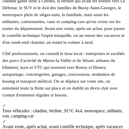
citadine garée serré à Chelles, la berline qui avale les bornes vers La
Défense, le SUV et le 4x4 des familles de Bussy-Saint-Georges, le
monospace plein de sièges-auto, la familiale, mais aussi les
utilitaires, camionnettes, vans et camping-cars qu'on croise sur les
routes du département. Avant une vente, après un achat, pour passer
le contrôle technique l'esprit tranquille, ou au retour des vacances et
d'un week-end chantier, on remet la voiture à neuf.
Côté professionnels, on connaît le tissu local : entreprises et sociétés
des parcs d'activité de Marne-la-Vallée et de Sénart, artisans du
bâtiment, taxis et VTC qui tournent vers Roissy et Disney,
autopartage, conciergeries, garages, concessions, restitution de
leasing et transport médical. On se déplace sur votre site, on
entretient toute la flotte sur place et on établit un devis clair avec
contrat d'entretien régulier si besoin.
✓
Tous véhicules : citadine, berline, SUV, 4x4, monospace, utilitaire,
van, camping-car
✓
Avant vente, après achat, avant contrôle technique, après vacances