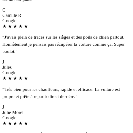
C
Camille R.
Google
★
★
★
★
★
“J'avais plein de traces sur les sièges et des poils de chien partout.
Honnêtement je pensais pas récupérer la voiture comme ça. Super
boulot.”
J
Jules
Google
★
★
★
★
★
“Très bien pour les chauffeurs, rapide et efficace. La voiture est
propre et prête à repartir direct derrière.”
J
Julie Morel
Google
★
★
★
★
★