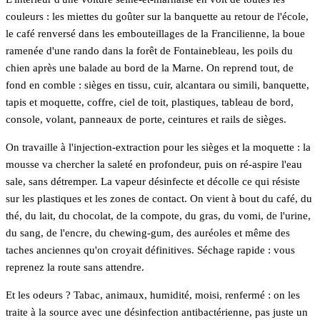
couleurs : les miettes du goûter sur la banquette au retour de l'école,
le café renversé dans les embouteillages de la Francilienne, la boue
ramenée d'une rando dans la forêt de Fontainebleau, les poils du
chien après une balade au bord de la Marne. On reprend tout, de
fond en comble : sièges en tissu, cuir, alcantara ou simili, banquette,
tapis et moquette, coffre, ciel de toit, plastiques, tableau de bord,
console, volant, panneaux de porte, ceintures et rails de sièges.
On travaille à l'injection-extraction pour les sièges et la moquette : la
mousse va chercher la saleté en profondeur, puis on ré-aspire l'eau
sale, sans détremper. La vapeur désinfecte et décolle ce qui résiste
sur les plastiques et les zones de contact. On vient à bout du café, du
thé, du lait, du chocolat, de la compote, du gras, du vomi, de l'urine,
du sang, de l'encre, du chewing-gum, des auréoles et même des
taches anciennes qu'on croyait définitives. Séchage rapide : vous
reprenez la route sans attendre.
Et les odeurs ? Tabac, animaux, humidité, moisi, renfermé : on les
traite à la source avec une désinfection antibactérienne, pas juste un