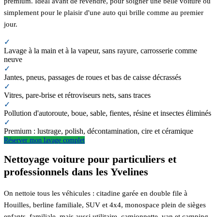
premium. Idéal avant de revendre, pour soigner une belle voiture ou
simplement pour le plaisir d'une auto qui brille comme au premier
jour.
✓
Lavage à la main et à la vapeur, sans rayure, carrosserie comme
neuve
✓
Jantes, pneus, passages de roues et bas de caisse décrassés
✓
Vitres, pare-brise et rétroviseurs nets, sans traces
✓
Pollution d'autoroute, boue, sable, fientes, résine et insectes éliminés
✓
Premium : lustrage, polish, décontamination, cire et céramique
Réserver mon lavage complet
Nettoyage voiture pour particuliers et
professionnels dans les Yvelines
On nettoie tous les véhicules : citadine garée en double file à
Houilles, berline familiale, SUV et 4x4, monospace plein de sièges
enfants, familiale, mais aussi utilitaire, camionnette, van et camping-