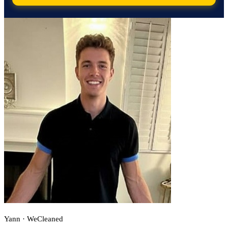
Yann · WeCleaned