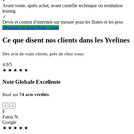
✓
Avant vente, après achat, avant contrôle technique ou restitution
leasing
✓
Devis et contrat d'entretien sur mesure pour les flottes et les pros
Demander un devis (flotte / pros)
Ce que disent nos clients dans les Yvelines
Des avis de vrais clients, près de chez vous.
4.9
/5
★
★
★
★
★
Note Globale Excellente
Basé sur
74 avis vérifiés
.
‹
›
F
Fatou N.
Google
★
★
★
★
★