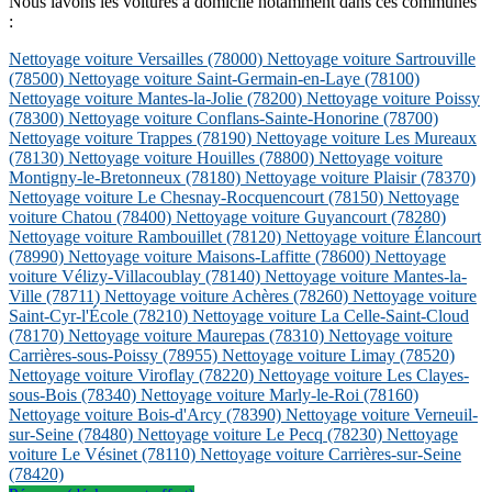
Nous lavons les voitures à domicile notamment dans ces communes
:
Nettoyage voiture Versailles
(78000)
Nettoyage voiture Sartrouville
(78500)
Nettoyage voiture Saint-Germain-en-Laye
(78100)
Nettoyage voiture Mantes-la-Jolie
(78200)
Nettoyage voiture Poissy
(78300)
Nettoyage voiture Conflans-Sainte-Honorine
(78700)
Nettoyage voiture Trappes
(78190)
Nettoyage voiture Les Mureaux
(78130)
Nettoyage voiture Houilles
(78800)
Nettoyage voiture
Montigny-le-Bretonneux
(78180)
Nettoyage voiture Plaisir
(78370)
Nettoyage voiture Le Chesnay-Rocquencourt
(78150)
Nettoyage
voiture Chatou
(78400)
Nettoyage voiture Guyancourt
(78280)
Nettoyage voiture Rambouillet
(78120)
Nettoyage voiture Élancourt
(78990)
Nettoyage voiture Maisons-Laffitte
(78600)
Nettoyage
voiture Vélizy-Villacoublay
(78140)
Nettoyage voiture Mantes-la-
Ville
(78711)
Nettoyage voiture Achères
(78260)
Nettoyage voiture
Saint-Cyr-l'École
(78210)
Nettoyage voiture La Celle-Saint-Cloud
(78170)
Nettoyage voiture Maurepas
(78310)
Nettoyage voiture
Carrières-sous-Poissy
(78955)
Nettoyage voiture Limay
(78520)
Nettoyage voiture Viroflay
(78220)
Nettoyage voiture Les Clayes-
sous-Bois
(78340)
Nettoyage voiture Marly-le-Roi
(78160)
Nettoyage voiture Bois-d'Arcy
(78390)
Nettoyage voiture Verneuil-
sur-Seine
(78480)
Nettoyage voiture Le Pecq
(78230)
Nettoyage
voiture Le Vésinet
(78110)
Nettoyage voiture Carrières-sur-Seine
(78420)