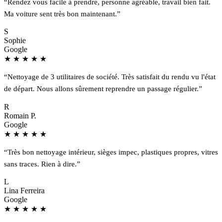
“Rendez vous facile à prendre, personne agréable, travail bien fait.
Ma voiture sent très bon maintenant.”
S
Sophie
Google
★
★
★
★
★
“Nettoyage de 3 utilitaires de société. Très satisfait du rendu vu l'état
de départ. Nous allons sûrement reprendre un passage régulier.”
R
Romain P.
Google
★
★
★
★
★
“Très bon nettoyage intérieur, sièges impec, plastiques propres, vitres
sans traces. Rien à dire.”
L
Lina Ferreira
Google
★
★
★
★
★