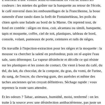
couleurs : les miettes du goûter sur la banquette au retour de l'école,
le café renversé dans les embouteillages de la Francilienne, la boue
ramenée d'une rando dans la forêt de Fontainebleau, les poils du
chien après une balade au bord de la Marne. On reprend tout, de
fond en comble : sièges en tissu, cuir, alcantara ou simili, banquette,
tapis et moquette, coffre, ciel de toit, plastiques, tableau de bord,
console, volant, panneaux de porte, ceintures et rails de sièges.
On travaille à l'injection-extraction pour les sièges et la moquette : la
mousse va chercher la saleté en profondeur, puis on ré-aspire l'eau
sale, sans détremper. La vapeur désinfecte et décolle ce qui résiste
sur les plastiques et les zones de contact. On vient à bout du café, du
thé, du lait, du chocolat, de la compote, du gras, du vomi, de l'urine,
du sang, de l'encre, du chewing-gum, des auréoles et même des
taches anciennes qu'on croyait définitives. Séchage rapide : vous
reprenez la route sans attendre.
Et les odeurs ? Tabac, animaux, humidité, moisi, renfermé : on les
traite à la source avec une désinfection antibactérienne, pas juste un