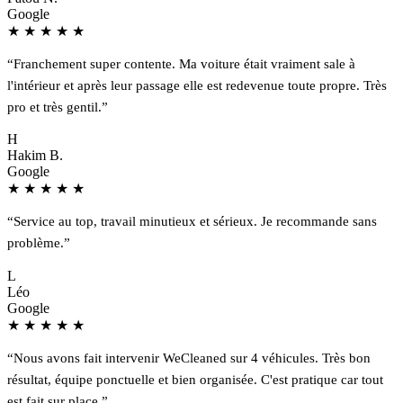
Google
★
★
★
★
★
“Franchement super contente. Ma voiture était vraiment sale à
l'intérieur et après leur passage elle est redevenue toute propre. Très
pro et très gentil.”
H
Hakim B.
Google
★
★
★
★
★
“Service au top, travail minutieux et sérieux. Je recommande sans
problème.”
L
Léo
Google
★
★
★
★
★
“Nous avons fait intervenir WeCleaned sur 4 véhicules. Très bon
résultat, équipe ponctuelle et bien organisée. C'est pratique car tout
est fait sur place.”