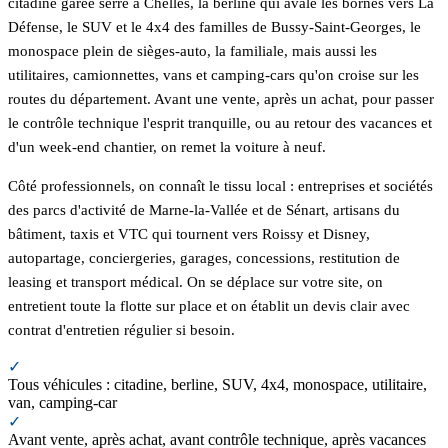
citadine garée serré à Chelles, la berline qui avale les bornes vers La
Défense, le SUV et le 4x4 des familles de Bussy-Saint-Georges, le
monospace plein de sièges-auto, la familiale, mais aussi les
utilitaires, camionnettes, vans et camping-cars qu'on croise sur les
routes du département. Avant une vente, après un achat, pour passer
le contrôle technique l'esprit tranquille, ou au retour des vacances et
d'un week-end chantier, on remet la voiture à neuf.
Côté professionnels, on connaît le tissu local : entreprises et sociétés
des parcs d'activité de Marne-la-Vallée et de Sénart, artisans du
bâtiment, taxis et VTC qui tournent vers Roissy et Disney,
autopartage, conciergeries, garages, concessions, restitution de
leasing et transport médical. On se déplace sur votre site, on
entretient toute la flotte sur place et on établit un devis clair avec
contrat d'entretien régulier si besoin.
✓
Tous véhicules : citadine, berline, SUV, 4x4, monospace, utilitaire,
van, camping-car
✓
Avant vente, après achat, avant contrôle technique, après vacances