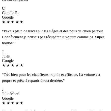
C
Camille R.
Google
★
★
★
★
★
“J'avais plein de traces sur les sièges et des poils de chien partout.
Honnêtement je pensais pas récupérer la voiture comme ça. Super
boulot.”
J
Jules
Google
★
★
★
★
★
“Très bien pour les chauffeurs, rapide et efficace. La voiture est
propre et prête à repartir direct derrière.”
J
Julie Morel
Google
★
★
★
★
★