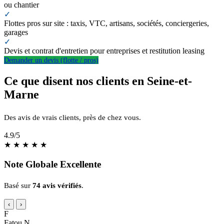
ou chantier
✓
Flottes pros sur site : taxis, VTC, artisans, sociétés, conciergeries,
garages
✓
Devis et contrat d'entretien pour entreprises et restitution leasing
Demander un devis (flotte / pros)
Ce que disent nos clients en Seine-et-
Marne
Des avis de vrais clients, près de chez vous.
4.9
/5
★
★
★
★
★
Note Globale Excellente
Basé sur
74 avis vérifiés
.
‹
›
F
Fatou N.