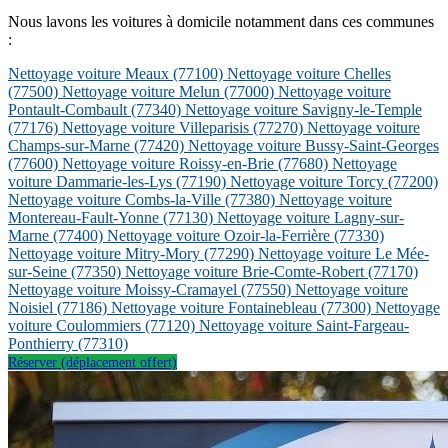
Nous lavons les voitures à domicile notamment dans ces communes
:
Nettoyage voiture Meaux
(77100)
Nettoyage voiture Chelles
(77500)
Nettoyage voiture Melun
(77000)
Nettoyage voiture
Pontault-Combault
(77340)
Nettoyage voiture Savigny-le-Temple
(77176)
Nettoyage voiture Villeparisis
(77270)
Nettoyage voiture
Champs-sur-Marne
(77420)
Nettoyage voiture Bussy-Saint-Georges
(77600)
Nettoyage voiture Roissy-en-Brie
(77680)
Nettoyage
voiture Dammarie-les-Lys
(77190)
Nettoyage voiture Torcy
(77200)
Nettoyage voiture Combs-la-Ville
(77380)
Nettoyage voiture
Montereau-Fault-Yonne
(77130)
Nettoyage voiture Lagny-sur-
Marne
(77400)
Nettoyage voiture Ozoir-la-Ferrière
(77330)
Nettoyage voiture Mitry-Mory
(77290)
Nettoyage voiture Le Mée-
sur-Seine
(77350)
Nettoyage voiture Brie-Comte-Robert
(77170)
Nettoyage voiture Moissy-Cramayel
(77550)
Nettoyage voiture
Noisiel
(77186)
Nettoyage voiture Fontainebleau
(77300)
Nettoyage
voiture Coulommiers
(77120)
Nettoyage voiture Saint-Fargeau-
Ponthierry
(77310)
Réserver (déplacement offert)