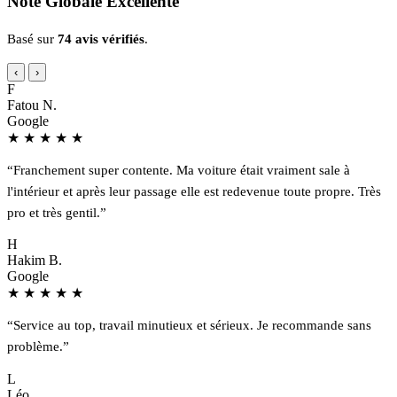
Note Globale Excellente
Basé sur
74 avis vérifiés
.
‹
›
F
Fatou N.
Google
★
★
★
★
★
“Franchement super contente. Ma voiture était vraiment sale à
l'intérieur et après leur passage elle est redevenue toute propre. Très
pro et très gentil.”
H
Hakim B.
Google
★
★
★
★
★
“Service au top, travail minutieux et sérieux. Je recommande sans
problème.”
L
Léo