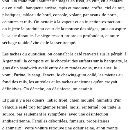
voit. On traite tout l'habitacle : sièges en tissu, en cuir, en alcantara
ou en simili, banquette arrière, tapis et moquette, coffre, ciel de toit,
plastiques, tableau de bord, console, volant, panneaux de porte,
ceintures et rails. On nettoie à la vapeur et en injection-extraction :
on injecte le produit au cœur de la mousse des sièges, puis on aspire
la saleté dissoute. Le siège ressort propre en profondeur, et notre
séchage rapide évite de le laisser trempé.
Les taches du quotidien, on connaît : le café renversé sur le périph' à
Argenteuil, la compote ou le chocolat des enfants sur la banquette, le
gras d'un sandwich avalé entre deux rendez-vous, mais aussi le
vomi, l'urine, le sang, l'encre, le chewing-gum collé, les miettes au
fond des rails, les auréoles et les taches anciennes qu'on croyait
définitives. On détache, on désinfecte, on assainit.
Et puis il y a les odeurs. Tabac froid, chien mouillé, humidité d'un
véhicule resté trop longtemps fermé, moisi, renfermé : on traite la
source, pas seulement le symptôme, avec une désinfection
antibactérienne. Familles débordées, fumeurs, propriétaires
d'animaux : votre voiture retrouve une odeur saine, et on monte