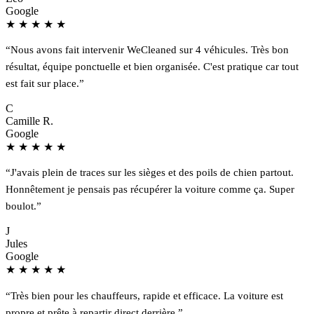
Google
★
★
★
★
★
“Nous avons fait intervenir WeCleaned sur 4 véhicules. Très bon
résultat, équipe ponctuelle et bien organisée. C'est pratique car tout
est fait sur place.”
C
Camille R.
Google
★
★
★
★
★
“J'avais plein de traces sur les sièges et des poils de chien partout.
Honnêtement je pensais pas récupérer la voiture comme ça. Super
boulot.”
J
Jules
Google
★
★
★
★
★
“Très bien pour les chauffeurs, rapide et efficace. La voiture est
propre et prête à repartir direct derrière.”