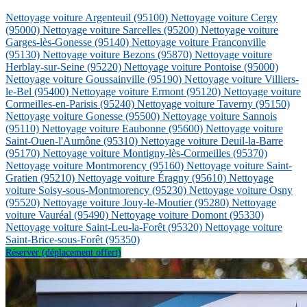
Nettoyage voiture Argenteuil
(95100)
Nettoyage voiture Cergy
(95000)
Nettoyage voiture Sarcelles
(95200)
Nettoyage voiture
Garges-lès-Gonesse
(95140)
Nettoyage voiture Franconville
(95130)
Nettoyage voiture Bezons
(95870)
Nettoyage voiture
Herblay-sur-Seine
(95220)
Nettoyage voiture Pontoise
(95000)
Nettoyage voiture Goussainville
(95190)
Nettoyage voiture Villiers-
le-Bel
(95400)
Nettoyage voiture Ermont
(95120)
Nettoyage voiture
Cormeilles-en-Parisis
(95240)
Nettoyage voiture Taverny
(95150)
Nettoyage voiture Gonesse
(95500)
Nettoyage voiture Sannois
(95110)
Nettoyage voiture Eaubonne
(95600)
Nettoyage voiture
Saint-Ouen-l'Aumône
(95310)
Nettoyage voiture Deuil-la-Barre
(95170)
Nettoyage voiture Montigny-lès-Cormeilles
(95370)
Nettoyage voiture Montmorency
(95160)
Nettoyage voiture Saint-
Gratien
(95210)
Nettoyage voiture Éragny
(95610)
Nettoyage
voiture Soisy-sous-Montmorency
(95230)
Nettoyage voiture Osny
(95520)
Nettoyage voiture Jouy-le-Moutier
(95280)
Nettoyage
voiture Vauréal
(95490)
Nettoyage voiture Domont
(95330)
Nettoyage voiture Saint-Leu-la-Forêt
(95320)
Nettoyage voiture
Saint-Brice-sous-Forêt
(95350)
Réserver (déplacement offert)