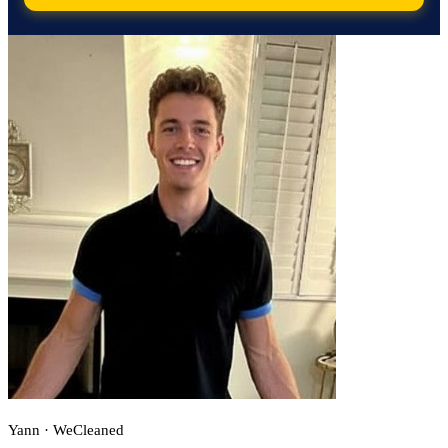
Yann · WeCleaned