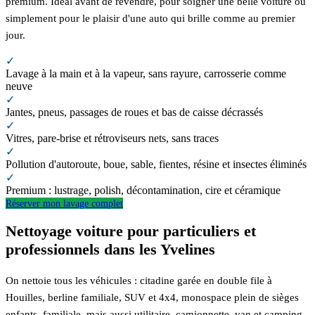
premium. Idéal avant de revendre, pour soigner une belle voiture ou
simplement pour le plaisir d'une auto qui brille comme au premier
jour.
✓
Lavage à la main et à la vapeur, sans rayure, carrosserie comme
neuve
✓
Jantes, pneus, passages de roues et bas de caisse décrassés
✓
Vitres, pare-brise et rétroviseurs nets, sans traces
✓
Pollution d'autoroute, boue, sable, fientes, résine et insectes éliminés
✓
Premium : lustrage, polish, décontamination, cire et céramique
Réserver mon lavage complet
Nettoyage voiture pour particuliers et
professionnels dans les Yvelines
On nettoie tous les véhicules : citadine garée en double file à
Houilles, berline familiale, SUV et 4x4, monospace plein de sièges
enfants, familiale, mais aussi utilitaire, camionnette, van et camping-