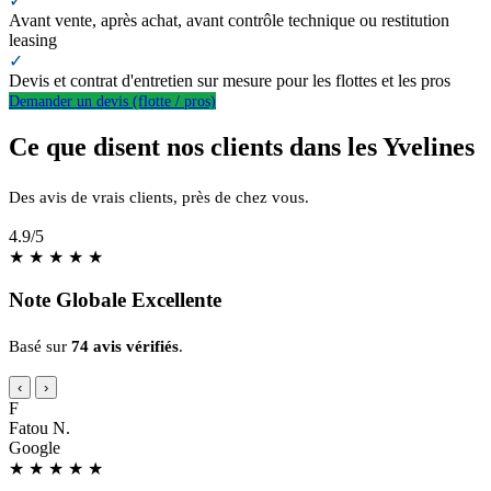
✓
Avant vente, après achat, avant contrôle technique ou restitution
leasing
✓
Devis et contrat d'entretien sur mesure pour les flottes et les pros
Demander un devis (flotte / pros)
Ce que disent nos clients dans les Yvelines
Des avis de vrais clients, près de chez vous.
4.9
/5
★
★
★
★
★
Note Globale Excellente
Basé sur
74 avis vérifiés
.
‹
›
F
Fatou N.
Google
★
★
★
★
★