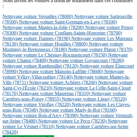
Nous lavons les voitures à domicile notamment dans ces communes
:
Nettoyage voiture Versailles
(78000)
Nettoyage voiture Sartrouville
(78500)
Nettoyage voiture Saint-Germain-en-Laye
(78100)
Nettoyage voiture Mantes-la-Jolie
(78200)
Nettoyage voiture Poissy
(78300)
Nettoyage voiture Conflans-Sainte-Honorine
(78700)
Nettoyage voiture Trappes
(78190)
Nettoyage voiture Les Mureaux
(78130)
Nettoyage voiture Houilles
(78800)
Nettoyage voiture
Montigny-le-Bretonneux
(78180)
Nettoyage voiture Plaisir
(78370)
Nettoyage voiture Le Chesnay-Rocquencourt
(78150)
Nettoyage
voiture Chatou
(78400)
Nettoyage voiture Guyancourt
(78280)
Nettoyage voiture Rambouillet
(78120)
Nettoyage voiture Élancourt
(78990)
Nettoyage voiture Maisons-Laffitte
(78600)
Nettoyage
voiture Vélizy-Villacoublay
(78140)
Nettoyage voiture Mantes-la-
Ville
(78711)
Nettoyage voiture Achères
(78260)
Nettoyage voiture
Saint-Cyr-l'École
(78210)
Nettoyage voiture La Celle-Saint-Cloud
(78170)
Nettoyage voiture Maurepas
(78310)
Nettoyage voiture
Carrières-sous-Poissy
(78955)
Nettoyage voiture Limay
(78520)
Nettoyage voiture Viroflay
(78220)
Nettoyage voiture Les Clayes-
sous-Bois
(78340)
Nettoyage voiture Marly-le-Roi
(78160)
Nettoyage voiture Bois-d'Arcy
(78390)
Nettoyage voiture Verneuil-
sur-Seine
(78480)
Nettoyage voiture Le Pecq
(78230)
Nettoyage
voiture Le Vésinet
(78110)
Nettoyage voiture Carrières-sur-Seine
(78420)