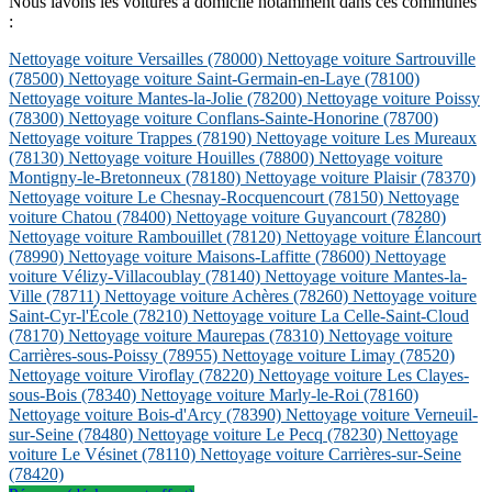
Nous lavons les voitures à domicile notamment dans ces communes
:
Nettoyage voiture Versailles
(78000)
Nettoyage voiture Sartrouville
(78500)
Nettoyage voiture Saint-Germain-en-Laye
(78100)
Nettoyage voiture Mantes-la-Jolie
(78200)
Nettoyage voiture Poissy
(78300)
Nettoyage voiture Conflans-Sainte-Honorine
(78700)
Nettoyage voiture Trappes
(78190)
Nettoyage voiture Les Mureaux
(78130)
Nettoyage voiture Houilles
(78800)
Nettoyage voiture
Montigny-le-Bretonneux
(78180)
Nettoyage voiture Plaisir
(78370)
Nettoyage voiture Le Chesnay-Rocquencourt
(78150)
Nettoyage
voiture Chatou
(78400)
Nettoyage voiture Guyancourt
(78280)
Nettoyage voiture Rambouillet
(78120)
Nettoyage voiture Élancourt
(78990)
Nettoyage voiture Maisons-Laffitte
(78600)
Nettoyage
voiture Vélizy-Villacoublay
(78140)
Nettoyage voiture Mantes-la-
Ville
(78711)
Nettoyage voiture Achères
(78260)
Nettoyage voiture
Saint-Cyr-l'École
(78210)
Nettoyage voiture La Celle-Saint-Cloud
(78170)
Nettoyage voiture Maurepas
(78310)
Nettoyage voiture
Carrières-sous-Poissy
(78955)
Nettoyage voiture Limay
(78520)
Nettoyage voiture Viroflay
(78220)
Nettoyage voiture Les Clayes-
sous-Bois
(78340)
Nettoyage voiture Marly-le-Roi
(78160)
Nettoyage voiture Bois-d'Arcy
(78390)
Nettoyage voiture Verneuil-
sur-Seine
(78480)
Nettoyage voiture Le Pecq
(78230)
Nettoyage
voiture Le Vésinet
(78110)
Nettoyage voiture Carrières-sur-Seine
(78420)