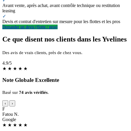
✓
Avant vente, après achat, avant contrôle technique ou restitution
leasing
✓
Devis et contrat d'entretien sur mesure pour les flottes et les pros
Demander un devis (flotte / pros)
Ce que disent nos clients dans les Yvelines
Des avis de vrais clients, près de chez vous.
4.9
/5
★
★
★
★
★
Note Globale Excellente
Basé sur
74 avis vérifiés
.
‹
›
F
Fatou N.
Google
★
★
★
★
★