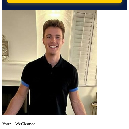
Yann · WeCleaned