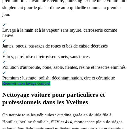
premium. Idéal avant de revendre, pour soigner une belle voiture ou
simplement pour le plaisir d'une auto qui brille comme au premier
jour.
✓
Lavage à la main et à la vapeur, sans rayure, carrosserie comme
neuve
✓
Jantes, pneus, passages de roues et bas de caisse décrassés
✓
Vitres, pare-brise et rétroviseurs nets, sans traces
✓
Pollution d'autoroute, boue, sable, fientes, résine et insectes éliminés
✓
Premium : lustrage, polish, décontamination, cire et céramique
Réserver mon lavage complet
Nettoyage voiture pour particuliers et
professionnels dans les Yvelines
On nettoie tous les véhicules : citadine garée en double file à
Houilles, berline familiale, SUV et 4x4, monospace plein de sièges
enfants, familiale, mais aussi utilitaire, camionnette, van et camping-