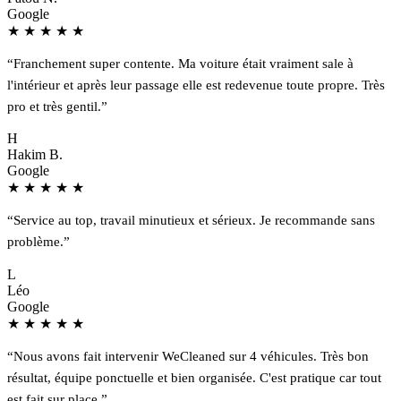
Google
★
★
★
★
★
“Franchement super contente. Ma voiture était vraiment sale à
l'intérieur et après leur passage elle est redevenue toute propre. Très
pro et très gentil.”
H
Hakim B.
Google
★
★
★
★
★
“Service au top, travail minutieux et sérieux. Je recommande sans
problème.”
L
Léo
Google
★
★
★
★
★
“Nous avons fait intervenir WeCleaned sur 4 véhicules. Très bon
résultat, équipe ponctuelle et bien organisée. C'est pratique car tout
est fait sur place.”