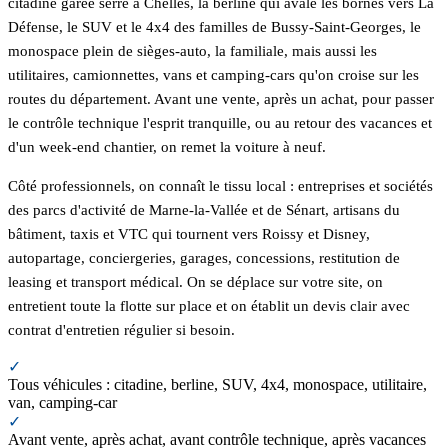
citadine garée serré à Chelles, la berline qui avale les bornes vers La
Défense, le SUV et le 4x4 des familles de Bussy-Saint-Georges, le
monospace plein de sièges-auto, la familiale, mais aussi les
utilitaires, camionnettes, vans et camping-cars qu'on croise sur les
routes du département. Avant une vente, après un achat, pour passer
le contrôle technique l'esprit tranquille, ou au retour des vacances et
d'un week-end chantier, on remet la voiture à neuf.
Côté professionnels, on connaît le tissu local : entreprises et sociétés
des parcs d'activité de Marne-la-Vallée et de Sénart, artisans du
bâtiment, taxis et VTC qui tournent vers Roissy et Disney,
autopartage, conciergeries, garages, concessions, restitution de
leasing et transport médical. On se déplace sur votre site, on
entretient toute la flotte sur place et on établit un devis clair avec
contrat d'entretien régulier si besoin.
✓
Tous véhicules : citadine, berline, SUV, 4x4, monospace, utilitaire,
van, camping-car
✓
Avant vente, après achat, avant contrôle technique, après vacances