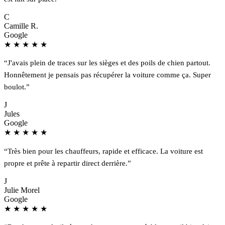
C
Camille R.
Google
★
★
★
★
★
“J'avais plein de traces sur les sièges et des poils de chien partout.
Honnêtement je pensais pas récupérer la voiture comme ça. Super
boulot.”
J
Jules
Google
★
★
★
★
★
“Très bien pour les chauffeurs, rapide et efficace. La voiture est
propre et prête à repartir direct derrière.”
J
Julie Morel
Google
★
★
★
★
★