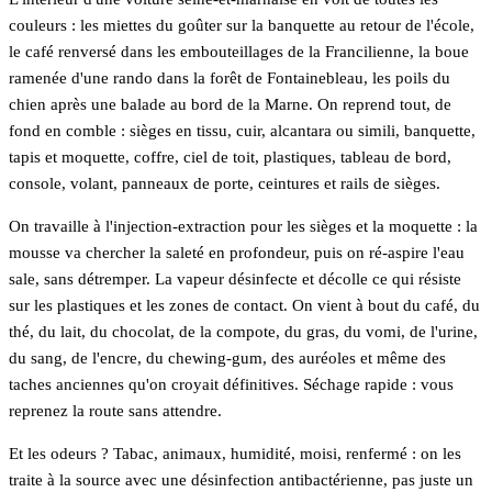
couleurs : les miettes du goûter sur la banquette au retour de l'école,
le café renversé dans les embouteillages de la Francilienne, la boue
ramenée d'une rando dans la forêt de Fontainebleau, les poils du
chien après une balade au bord de la Marne. On reprend tout, de
fond en comble : sièges en tissu, cuir, alcantara ou simili, banquette,
tapis et moquette, coffre, ciel de toit, plastiques, tableau de bord,
console, volant, panneaux de porte, ceintures et rails de sièges.
On travaille à l'injection-extraction pour les sièges et la moquette : la
mousse va chercher la saleté en profondeur, puis on ré-aspire l'eau
sale, sans détremper. La vapeur désinfecte et décolle ce qui résiste
sur les plastiques et les zones de contact. On vient à bout du café, du
thé, du lait, du chocolat, de la compote, du gras, du vomi, de l'urine,
du sang, de l'encre, du chewing-gum, des auréoles et même des
taches anciennes qu'on croyait définitives. Séchage rapide : vous
reprenez la route sans attendre.
Et les odeurs ? Tabac, animaux, humidité, moisi, renfermé : on les
traite à la source avec une désinfection antibactérienne, pas juste un