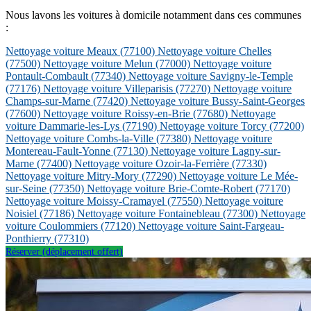
Nous lavons les voitures à domicile notamment dans ces communes
:
Nettoyage voiture Meaux
(77100)
Nettoyage voiture Chelles
(77500)
Nettoyage voiture Melun
(77000)
Nettoyage voiture
Pontault-Combault
(77340)
Nettoyage voiture Savigny-le-Temple
(77176)
Nettoyage voiture Villeparisis
(77270)
Nettoyage voiture
Champs-sur-Marne
(77420)
Nettoyage voiture Bussy-Saint-Georges
(77600)
Nettoyage voiture Roissy-en-Brie
(77680)
Nettoyage
voiture Dammarie-les-Lys
(77190)
Nettoyage voiture Torcy
(77200)
Nettoyage voiture Combs-la-Ville
(77380)
Nettoyage voiture
Montereau-Fault-Yonne
(77130)
Nettoyage voiture Lagny-sur-
Marne
(77400)
Nettoyage voiture Ozoir-la-Ferrière
(77330)
Nettoyage voiture Mitry-Mory
(77290)
Nettoyage voiture Le Mée-
sur-Seine
(77350)
Nettoyage voiture Brie-Comte-Robert
(77170)
Nettoyage voiture Moissy-Cramayel
(77550)
Nettoyage voiture
Noisiel
(77186)
Nettoyage voiture Fontainebleau
(77300)
Nettoyage
voiture Coulommiers
(77120)
Nettoyage voiture Saint-Fargeau-
Ponthierry
(77310)
Réserver (déplacement offert)