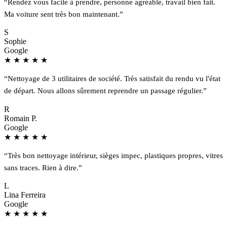
“Rendez vous facile à prendre, personne agréable, travail bien fait.
Ma voiture sent très bon maintenant.”
S
Sophie
Google
★
★
★
★
★
“Nettoyage de 3 utilitaires de société. Très satisfait du rendu vu l'état
de départ. Nous allons sûrement reprendre un passage régulier.”
R
Romain P.
Google
★
★
★
★
★
“Très bon nettoyage intérieur, sièges impec, plastiques propres, vitres
sans traces. Rien à dire.”
L
Lina Ferreira
Google
★
★
★
★
★