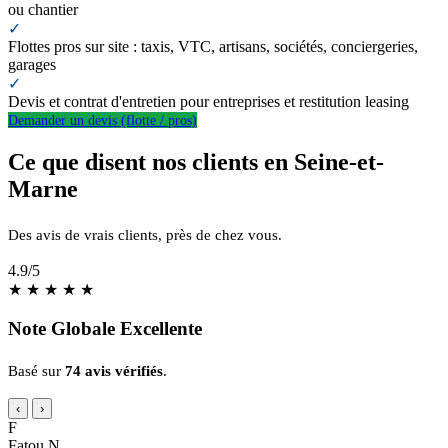
ou chantier
✓
Flottes pros sur site : taxis, VTC, artisans, sociétés, conciergeries,
garages
✓
Devis et contrat d'entretien pour entreprises et restitution leasing
Demander un devis (flotte / pros)
Ce que disent nos clients en Seine-et-
Marne
Des avis de vrais clients, près de chez vous.
4.9
/5
★
★
★
★
★
Note Globale Excellente
Basé sur
74 avis vérifiés
.
‹
›
F
Fatou N.