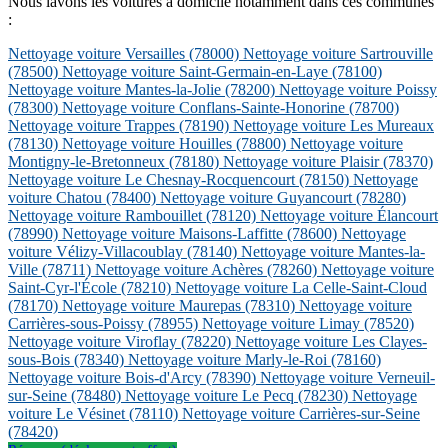
Nous lavons les voitures à domicile notamment dans ces communes
:
Nettoyage voiture Versailles
(78000)
Nettoyage voiture Sartrouville
(78500)
Nettoyage voiture Saint-Germain-en-Laye
(78100)
Nettoyage voiture Mantes-la-Jolie
(78200)
Nettoyage voiture Poissy
(78300)
Nettoyage voiture Conflans-Sainte-Honorine
(78700)
Nettoyage voiture Trappes
(78190)
Nettoyage voiture Les Mureaux
(78130)
Nettoyage voiture Houilles
(78800)
Nettoyage voiture
Montigny-le-Bretonneux
(78180)
Nettoyage voiture Plaisir
(78370)
Nettoyage voiture Le Chesnay-Rocquencourt
(78150)
Nettoyage
voiture Chatou
(78400)
Nettoyage voiture Guyancourt
(78280)
Nettoyage voiture Rambouillet
(78120)
Nettoyage voiture Élancourt
(78990)
Nettoyage voiture Maisons-Laffitte
(78600)
Nettoyage
voiture Vélizy-Villacoublay
(78140)
Nettoyage voiture Mantes-la-
Ville
(78711)
Nettoyage voiture Achères
(78260)
Nettoyage voiture
Saint-Cyr-l'École
(78210)
Nettoyage voiture La Celle-Saint-Cloud
(78170)
Nettoyage voiture Maurepas
(78310)
Nettoyage voiture
Carrières-sous-Poissy
(78955)
Nettoyage voiture Limay
(78520)
Nettoyage voiture Viroflay
(78220)
Nettoyage voiture Les Clayes-
sous-Bois
(78340)
Nettoyage voiture Marly-le-Roi
(78160)
Nettoyage voiture Bois-d'Arcy
(78390)
Nettoyage voiture Verneuil-
sur-Seine
(78480)
Nettoyage voiture Le Pecq
(78230)
Nettoyage
voiture Le Vésinet
(78110)
Nettoyage voiture Carrières-sur-Seine
(78420)