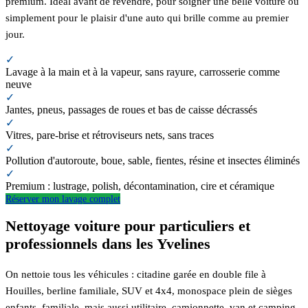
premium. Idéal avant de revendre, pour soigner une belle voiture ou
simplement pour le plaisir d'une auto qui brille comme au premier
jour.
✓
Lavage à la main et à la vapeur, sans rayure, carrosserie comme
neuve
✓
Jantes, pneus, passages de roues et bas de caisse décrassés
✓
Vitres, pare-brise et rétroviseurs nets, sans traces
✓
Pollution d'autoroute, boue, sable, fientes, résine et insectes éliminés
✓
Premium : lustrage, polish, décontamination, cire et céramique
Réserver mon lavage complet
Nettoyage voiture pour particuliers et
professionnels dans les Yvelines
On nettoie tous les véhicules : citadine garée en double file à
Houilles, berline familiale, SUV et 4x4, monospace plein de sièges
enfants, familiale, mais aussi utilitaire, camionnette, van et camping-