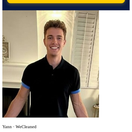
Yann · WeCleaned