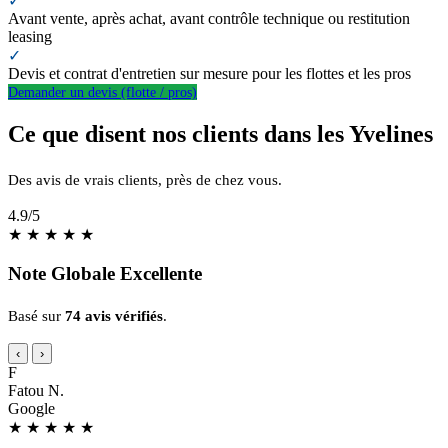
✓
Avant vente, après achat, avant contrôle technique ou restitution
leasing
✓
Devis et contrat d'entretien sur mesure pour les flottes et les pros
Demander un devis (flotte / pros)
Ce que disent nos clients dans les Yvelines
Des avis de vrais clients, près de chez vous.
4.9
/5
★
★
★
★
★
Note Globale Excellente
Basé sur
74 avis vérifiés
.
‹
›
F
Fatou N.
Google
★
★
★
★
★