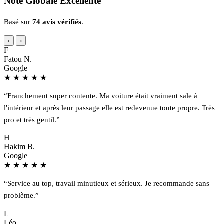
Note Globale Excellente
Basé sur
74 avis vérifiés
.
‹
›
F
Fatou N.
Google
★
★
★
★
★
“Franchement super contente. Ma voiture était vraiment sale à
l'intérieur et après leur passage elle est redevenue toute propre. Très
pro et très gentil.”
H
Hakim B.
Google
★
★
★
★
★
“Service au top, travail minutieux et sérieux. Je recommande sans
problème.”
L
Léo