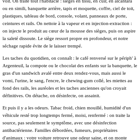
voit. On traite tout l'habitacle : sièges en tissu, en cuir, en alcantara
ou en simili, banquette arrière, tapis et moquette, coffre, ciel de toit,
plastiques, tableau de bord, console, volant, panneaux de porte,
ceintures et rails. On nettoie à la vapeur et en injection-extraction :
on injecte le produit au cœur de la mousse des sièges, puis on aspire
la saleté dissoute. Le siège ressort propre en profondeur, et notre
séchage rapide évite de le laisser trempé.
Les taches du quotidien, on connaît : le café renversé sur le périph' à
Argenteuil, la compote ou le chocolat des enfants sur la banquette, le
gras d'un sandwich avalé entre deux rendez-vous, mais aussi le
vomi, l'urine, le sang, l'encre, le chewing-gum collé, les miettes au
fond des rails, les auréoles et les taches anciennes qu'on croyait
définitives. On détache, on désinfecte, on assainit.
Et puis il y a les odeurs. Tabac froid, chien mouillé, humidité d'un
véhicule resté trop longtemps fermé, moisi, renfermé : on traite la
source, pas seulement le symptôme, avec une désinfection
antibactérienne. Familles débordées, fumeurs, propriétaires
d'animaux : votre voiture retrouve une odeur saine, et on monte