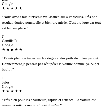
Google
★
★
★
★
★
“Nous avons fait intervenir WeCleaned sur 4 véhicules. Très bon
résultat, équipe ponctuelle et bien organisée. C'est pratique car tout
est fait sur place.”
C
Camille R.
Google
★
★
★
★
★
“J'avais plein de traces sur les sièges et des poils de chien partout.
Honnêtement je pensais pas récupérer la voiture comme ça. Super
boulot.”
J
Jules
Google
★
★
★
★
★
“Très bien pour les chauffeurs, rapide et efficace. La voiture est
propre et prête à repartir direct derrière.”