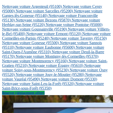
Nettoyage voiture Argenteuil
(95100)
Nettoyage voiture Cergy
(95000)
Nettoyage voiture Sarcelles
(95200)
Nettoyage voiture
Garges-lès-Gonesse
(95140)
Nettoyage voiture Franconville
(95130)
Nettoyage voiture Bezons
(95870)
Nettoyage voiture
Herblay-sur-Seine
(95220)
Nettoyage voiture Pontoise
(95000)
Nettoyage voiture Goussainville
(95190)
Nettoyage voiture Villiers-
le-Bel
(95400)
Nettoyage voiture Ermont
(95120)
Nettoyage voiture
Cormeilles-en-Parisis
(95240)
Nettoyage voiture Taverny
(95150)
Nettoyage voiture Gonesse
(95500)
Nettoyage voiture Sannois
(95110)
Nettoyage voiture Eaubonne
(95600)
Nettoyage voiture
Saint-Ouen-l'Aumône
(95310)
Nettoyage voiture Deuil-la-Barre
(95170)
Nettoyage voiture Montigny-lès-Cormeilles
(95370)
Nettoyage voiture Montmorency
(95160)
Nettoyage voiture Saint-
Gratien
(95210)
Nettoyage voiture Éragny
(95610)
Nettoyage
voiture Soisy-sous-Montmorency
(95230)
Nettoyage voiture Osny
(95520)
Nettoyage voiture Jouy-le-Moutier
(95280)
Nettoyage
voiture Vauréal
(95490)
Nettoyage voiture Domont
(95330)
Nettoyage voiture Saint-Leu-la-Forêt
(95320)
Nettoyage voiture
Saint-Brice-sous-Forêt
(95350)
Réserver (déplacement offert)