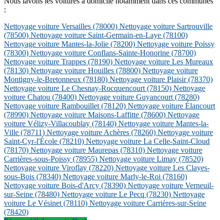
Nous lavons les voitures à domicile notamment dans ces communes
:
Nettoyage voiture Versailles
(78000)
Nettoyage voiture Sartrouville
(78500)
Nettoyage voiture Saint-Germain-en-Laye
(78100)
Nettoyage voiture Mantes-la-Jolie
(78200)
Nettoyage voiture Poissy
(78300)
Nettoyage voiture Conflans-Sainte-Honorine
(78700)
Nettoyage voiture Trappes
(78190)
Nettoyage voiture Les Mureaux
(78130)
Nettoyage voiture Houilles
(78800)
Nettoyage voiture
Montigny-le-Bretonneux
(78180)
Nettoyage voiture Plaisir
(78370)
Nettoyage voiture Le Chesnay-Rocquencourt
(78150)
Nettoyage
voiture Chatou
(78400)
Nettoyage voiture Guyancourt
(78280)
Nettoyage voiture Rambouillet
(78120)
Nettoyage voiture Élancourt
(78990)
Nettoyage voiture Maisons-Laffitte
(78600)
Nettoyage
voiture Vélizy-Villacoublay
(78140)
Nettoyage voiture Mantes-la-
Ville
(78711)
Nettoyage voiture Achères
(78260)
Nettoyage voiture
Saint-Cyr-l'École
(78210)
Nettoyage voiture La Celle-Saint-Cloud
(78170)
Nettoyage voiture Maurepas
(78310)
Nettoyage voiture
Carrières-sous-Poissy
(78955)
Nettoyage voiture Limay
(78520)
Nettoyage voiture Viroflay
(78220)
Nettoyage voiture Les Clayes-
sous-Bois
(78340)
Nettoyage voiture Marly-le-Roi
(78160)
Nettoyage voiture Bois-d'Arcy
(78390)
Nettoyage voiture Verneuil-
sur-Seine
(78480)
Nettoyage voiture Le Pecq
(78230)
Nettoyage
voiture Le Vésinet
(78110)
Nettoyage voiture Carrières-sur-Seine
(78420)