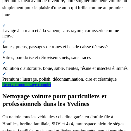
premium. Idéal avant de revendre, pour soigner une belle voiture ou
simplement pour le plaisir d'une auto qui brille comme au premier
jour.
✓
Lavage à la main et à la vapeur, sans rayure, carrosserie comme
neuve
✓
Jantes, pneus, passages de roues et bas de caisse décrassés
✓
Vitres, pare-brise et rétroviseurs nets, sans traces
✓
Pollution d'autoroute, boue, sable, fientes, résine et insectes éliminés
✓
Premium : lustrage, polish, décontamination, cire et céramique
Réserver mon lavage complet
Nettoyage voiture pour particuliers et
professionnels dans les Yvelines
On nettoie tous les véhicules : citadine garée en double file à
Houilles, berline familiale, SUV et 4x4, monospace plein de sièges
enfants, familiale, mais aussi utilitaire, camionnette, van et camping-