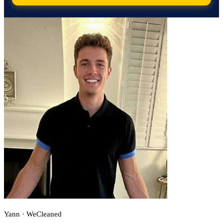
Yann · WeCleaned