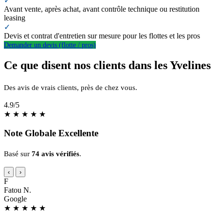
✓
Avant vente, après achat, avant contrôle technique ou restitution
leasing
✓
Devis et contrat d'entretien sur mesure pour les flottes et les pros
Demander un devis (flotte / pros)
Ce que disent nos clients dans les Yvelines
Des avis de vrais clients, près de chez vous.
4.9
/5
★
★
★
★
★
Note Globale Excellente
Basé sur
74 avis vérifiés
.
‹
›
F
Fatou N.
Google
★
★
★
★
★