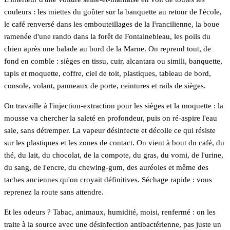
couleurs : les miettes du goûter sur la banquette au retour de l'école,
le café renversé dans les embouteillages de la Francilienne, la boue
ramenée d'une rando dans la forêt de Fontainebleau, les poils du
chien après une balade au bord de la Marne. On reprend tout, de
fond en comble : sièges en tissu, cuir, alcantara ou simili, banquette,
tapis et moquette, coffre, ciel de toit, plastiques, tableau de bord,
console, volant, panneaux de porte, ceintures et rails de sièges.
On travaille à l'injection-extraction pour les sièges et la moquette : la
mousse va chercher la saleté en profondeur, puis on ré-aspire l'eau
sale, sans détremper. La vapeur désinfecte et décolle ce qui résiste
sur les plastiques et les zones de contact. On vient à bout du café, du
thé, du lait, du chocolat, de la compote, du gras, du vomi, de l'urine,
du sang, de l'encre, du chewing-gum, des auréoles et même des
taches anciennes qu'on croyait définitives. Séchage rapide : vous
reprenez la route sans attendre.
Et les odeurs ? Tabac, animaux, humidité, moisi, renfermé : on les
traite à la source avec une désinfection antibactérienne, pas juste un