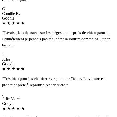
C
Camille R.
Google
★
★
★
★
★
“J'avais plein de traces sur les sièges et des poils de chien partout.
Honnêtement je pensais pas récupérer la voiture comme ça. Super
boulot.”
J
Jules
Google
★
★
★
★
★
“Très bien pour les chauffeurs, rapide et efficace. La voiture est
propre et prête à repartir direct derrière.”
J
Julie Morel
Google
★
★
★
★
★