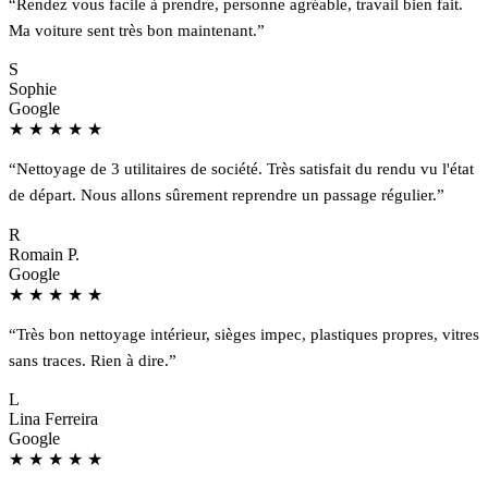
“Rendez vous facile à prendre, personne agréable, travail bien fait.
Ma voiture sent très bon maintenant.”
S
Sophie
Google
★
★
★
★
★
“Nettoyage de 3 utilitaires de société. Très satisfait du rendu vu l'état
de départ. Nous allons sûrement reprendre un passage régulier.”
R
Romain P.
Google
★
★
★
★
★
“Très bon nettoyage intérieur, sièges impec, plastiques propres, vitres
sans traces. Rien à dire.”
L
Lina Ferreira
Google
★
★
★
★
★