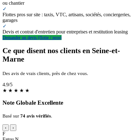
ou chantier
✓
Flottes pros sur site : taxis, VTC, artisans, sociétés, conciergeries,
garages
✓
Devis et contrat d'entretien pour entreprises et restitution leasing
Demander un devis (flotte / pros)
Ce que disent nos clients en Seine-et-
Marne
Des avis de vrais clients, près de chez vous.
4.9
/5
★
★
★
★
★
Note Globale Excellente
Basé sur
74 avis vérifiés
.
‹
›
F
Fatou N.