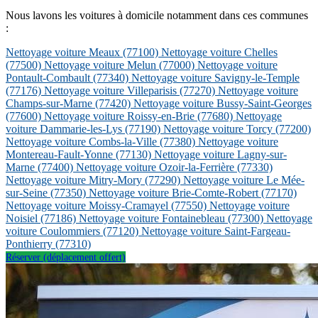
Nous lavons les voitures à domicile notamment dans ces communes
:
Nettoyage voiture Meaux
(77100)
Nettoyage voiture Chelles
(77500)
Nettoyage voiture Melun
(77000)
Nettoyage voiture
Pontault-Combault
(77340)
Nettoyage voiture Savigny-le-Temple
(77176)
Nettoyage voiture Villeparisis
(77270)
Nettoyage voiture
Champs-sur-Marne
(77420)
Nettoyage voiture Bussy-Saint-Georges
(77600)
Nettoyage voiture Roissy-en-Brie
(77680)
Nettoyage
voiture Dammarie-les-Lys
(77190)
Nettoyage voiture Torcy
(77200)
Nettoyage voiture Combs-la-Ville
(77380)
Nettoyage voiture
Montereau-Fault-Yonne
(77130)
Nettoyage voiture Lagny-sur-
Marne
(77400)
Nettoyage voiture Ozoir-la-Ferrière
(77330)
Nettoyage voiture Mitry-Mory
(77290)
Nettoyage voiture Le Mée-
sur-Seine
(77350)
Nettoyage voiture Brie-Comte-Robert
(77170)
Nettoyage voiture Moissy-Cramayel
(77550)
Nettoyage voiture
Noisiel
(77186)
Nettoyage voiture Fontainebleau
(77300)
Nettoyage
voiture Coulommiers
(77120)
Nettoyage voiture Saint-Fargeau-
Ponthierry
(77310)
Réserver (déplacement offert)