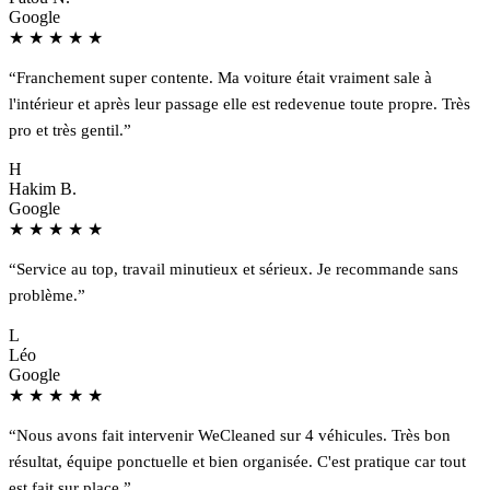
Google
★
★
★
★
★
“Franchement super contente. Ma voiture était vraiment sale à
l'intérieur et après leur passage elle est redevenue toute propre. Très
pro et très gentil.”
H
Hakim B.
Google
★
★
★
★
★
“Service au top, travail minutieux et sérieux. Je recommande sans
problème.”
L
Léo
Google
★
★
★
★
★
“Nous avons fait intervenir WeCleaned sur 4 véhicules. Très bon
résultat, équipe ponctuelle et bien organisée. C'est pratique car tout
est fait sur place.”