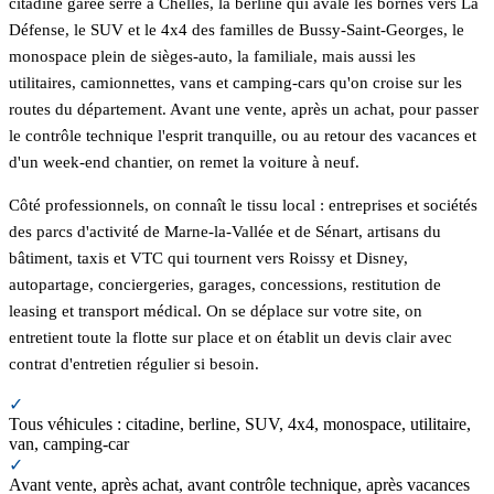
citadine garée serré à Chelles, la berline qui avale les bornes vers La
Défense, le SUV et le 4x4 des familles de Bussy-Saint-Georges, le
monospace plein de sièges-auto, la familiale, mais aussi les
utilitaires, camionnettes, vans et camping-cars qu'on croise sur les
routes du département. Avant une vente, après un achat, pour passer
le contrôle technique l'esprit tranquille, ou au retour des vacances et
d'un week-end chantier, on remet la voiture à neuf.
Côté professionnels, on connaît le tissu local : entreprises et sociétés
des parcs d'activité de Marne-la-Vallée et de Sénart, artisans du
bâtiment, taxis et VTC qui tournent vers Roissy et Disney,
autopartage, conciergeries, garages, concessions, restitution de
leasing et transport médical. On se déplace sur votre site, on
entretient toute la flotte sur place et on établit un devis clair avec
contrat d'entretien régulier si besoin.
✓
Tous véhicules : citadine, berline, SUV, 4x4, monospace, utilitaire,
van, camping-car
✓
Avant vente, après achat, avant contrôle technique, après vacances