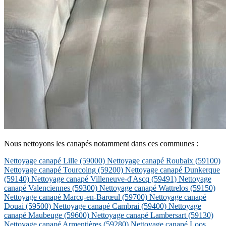
Nous nettoyons les canapés notamment dans ces communes :
Nettoyage canapé Lille
(59000)
Nettoyage canapé Roubaix
(59100)
Nettoyage canapé Tourcoing
(59200)
Nettoyage canapé Dunkerque
(59140)
Nettoyage canapé Villeneuve-d'Ascq
(59491)
Nettoyage
canapé Valenciennes
(59300)
Nettoyage canapé Wattrelos
(59150)
Nettoyage canapé Marcq-en-Barœul
(59700)
Nettoyage canapé
Douai
(59500)
Nettoyage canapé Cambrai
(59400)
Nettoyage
canapé Maubeuge
(59600)
Nettoyage canapé Lambersart
(59130)
Nettoyage canapé Armentières
(59280)
Nettoyage canapé Loos