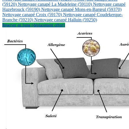
(59120)
Nettoyage canapé La Madeleine
(59110)
Nettoyage canapé
Hazebrouck
(59190)
Nettoyage canapé Mons-en-Barœul
(59370)
Nettoyage canapé Croix
(59170)
Nettoyage canapé Coudekerque-
Branche
(59210)
Nettoyage canapé Halluin
(59250)
Réserver en ligne (déplacement offert)