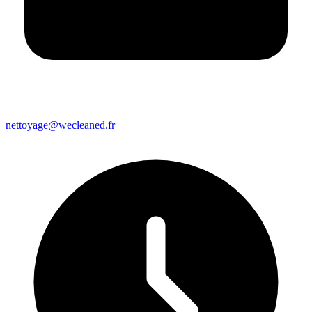
nettoyage@wecleaned.fr