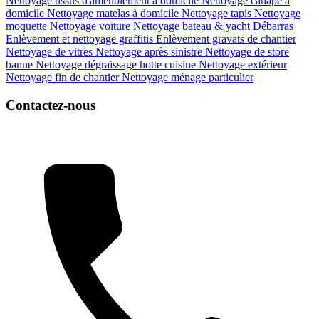
Nettoyage tissus d'ameublement à domicile
Nettoyage canapé à
domicile
Nettoyage matelas à domicile
Nettoyage tapis
Nettoyage
moquette
Nettoyage voiture
Nettoyage bateau & yacht
Débarras
Enlèvement et nettoyage graffitis
Enlèvement gravats de chantier
Nettoyage de vitres
Nettoyage après sinistre
Nettoyage de store
banne
Nettoyage dégraissage hotte cuisine
Nettoyage extérieur
Nettoyage fin de chantier
Nettoyage ménage particulier
Contactez-nous