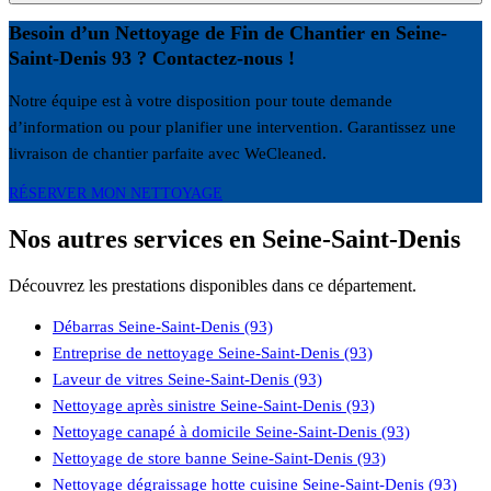
Besoin d’un Nettoyage de Fin de Chantier en Seine-
Saint-Denis 93 ? Contactez-nous !
Notre équipe est à votre disposition pour toute demande
d’information ou pour planifier une intervention. Garantissez une
livraison de chantier parfaite avec WeCleaned.
RÉSERVER MON NETTOYAGE
Nos autres services en Seine-Saint-Denis
Découvrez les prestations disponibles dans ce département.
Débarras Seine-Saint-Denis (93)
Entreprise de nettoyage Seine-Saint-Denis (93)
Laveur de vitres Seine-Saint-Denis (93)
Nettoyage après sinistre Seine-Saint-Denis (93)
Nettoyage canapé à domicile Seine-Saint-Denis (93)
Nettoyage de store banne Seine-Saint-Denis (93)
Nettoyage dégraissage hotte cuisine Seine-Saint-Denis (93)