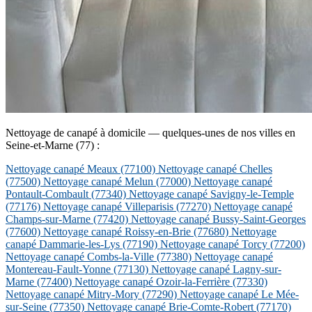
Nettoyage de canapé à domicile — quelques-unes de nos villes en
Seine-et-Marne (77) :
Nettoyage canapé Meaux
(77100)
Nettoyage canapé Chelles
(77500)
Nettoyage canapé Melun
(77000)
Nettoyage canapé
Pontault-Combault
(77340)
Nettoyage canapé Savigny-le-Temple
(77176)
Nettoyage canapé Villeparisis
(77270)
Nettoyage canapé
Champs-sur-Marne
(77420)
Nettoyage canapé Bussy-Saint-Georges
(77600)
Nettoyage canapé Roissy-en-Brie
(77680)
Nettoyage
canapé Dammarie-les-Lys
(77190)
Nettoyage canapé Torcy
(77200)
Nettoyage canapé Combs-la-Ville
(77380)
Nettoyage canapé
Montereau-Fault-Yonne
(77130)
Nettoyage canapé Lagny-sur-
Marne
(77400)
Nettoyage canapé Ozoir-la-Ferrière
(77330)
Nettoyage canapé Mitry-Mory
(77290)
Nettoyage canapé Le Mée-
sur-Seine
(77350)
Nettoyage canapé Brie-Comte-Robert
(77170)