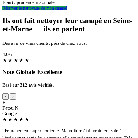
Frau) : prudence maximale.
Réserver le nettoyage de mon canapé
Ils ont fait nettoyer leur canapé en Seine-
et-Marne — ils en parlent
Des avis de vrais clients, près de chez vous.
4.9
/5
★
★
★
★
★
Note Globale Excellente
Basé sur
312 avis vérifiés
.
‹
›
F
Fatou N.
Google
★
★
★
★
★
“Franchement super contente. Ma voiture était vraiment sale à
l'intérieur et après leur passage elle est redevenue toute propre. Très