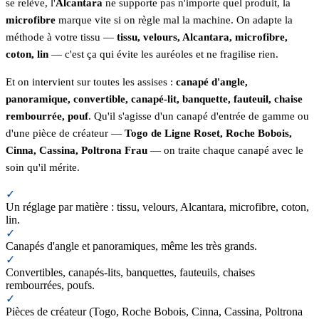
se relève, l'
Alcantara
ne supporte pas n'importe quel produit, la
microfibre
marque vite si on règle mal la machine. On adapte la
méthode à votre tissu —
tissu, velours, Alcantara, microfibre,
coton, lin
— c'est ça qui évite les auréoles et ne fragilise rien.
Et on intervient sur toutes les assises :
canapé d'angle,
panoramique, convertible, canapé-lit, banquette, fauteuil, chaise
rembourrée, pouf
. Qu'il s'agisse d'un canapé d'entrée de gamme ou
d'une pièce de créateur —
Togo de Ligne Roset, Roche Bobois,
Cinna, Cassina, Poltrona Frau
— on traite chaque canapé avec le
soin qu'il mérite.
✓
Un réglage par matière : tissu, velours, Alcantara, microfibre, coton,
lin.
✓
Canapés d'angle et panoramiques, même les très grands.
✓
Convertibles, canapés-lits, banquettes, fauteuils, chaises
rembourrées, poufs.
✓
Pièces de créateur (Togo, Roche Bobois, Cinna, Cassina, Poltrona