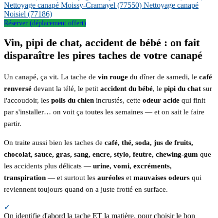
Nettoyage canapé Moissy-Cramayel
(77550)
Nettoyage canapé
Noisiel
(77186)
Réserver (déplacement offert)
Vin, pipi de chat, accident de bébé : on fait
disparaître les pires taches de votre canapé
Un canapé, ça vit. La tache de
vin rouge
du dîner de samedi, le
café
renversé
devant la télé, le petit
accident du bébé
, le
pipi du chat
sur
l'accoudoir, les
poils du chien
incrustés, cette
odeur acide
qui finit
par s'installer… on voit ça toutes les semaines — et on sait le faire
partir.
On traite aussi bien les taches de
café, thé, soda, jus de fruits,
chocolat, sauce, gras, sang, encre, stylo, feutre, chewing-gum
que
les accidents plus délicats —
urine, vomi, excréments,
transpiration
— et surtout les
auréoles
et
mauvaises odeurs
qui
reviennent toujours quand on a juste frotté en surface.
✓
On identifie d'abord la tache ET la matière, pour choisir le bon