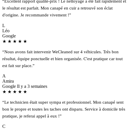
“Excellent rapport qualité-prix ! Le nettoyage a été fait rapidement et
le résultat est parfait. Mon canapé en cuir a retrouvé son éclat
d'origine. Je recommande vivement !”
L
Léo
Google
★
★
★
★
★
“Nous avons fait intervenir WeCleaned sur 4 véhicules. Très bon
résultat, équipe ponctuelle et bien organisée. C'est pratique car tout
est fait sur place.”
A
Amira
Google
Il y a 3 semaines
★
★
★
★
★
“Le technicien était super sympa et professionnel. Mon canapé sent
bon le propre et toutes les taches ont disparu. Service à domicile très
pratique, je referai appel à eux !”
C