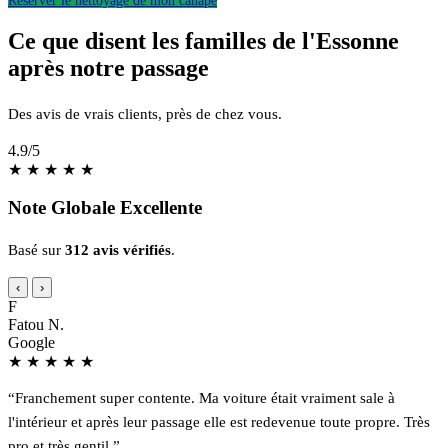
Ce que disent les familles de l'Essonne
après notre passage
Des avis de vrais clients, près de chez vous.
4.9
/5
★
★
★
★
★
Note Globale Excellente
Basé sur
312 avis vérifiés
.
‹
›
F
Fatou N.
Google
★
★
★
★
★
“Franchement super contente. Ma voiture était vraiment sale à
l'intérieur et après leur passage elle est redevenue toute propre. Très
pro et très gentil.”