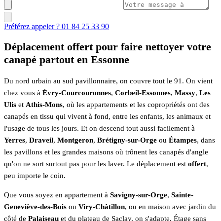
Préférez appeler ? 01 84 25 33 90
Déplacement offert pour faire nettoyer votre
canapé partout en Essonne
Du nord urbain au sud pavillonnaire, on couvre tout le 91. On vient
chez vous à
Évry-Courcouronnes
,
Corbeil-Essonnes
,
Massy
,
Les
Ulis
et
Athis-Mons
, où les appartements et les copropriétés ont des
canapés en tissu qui vivent à fond, entre les enfants, les animaux et
l'usage de tous les jours. Et on descend tout aussi facilement à
Yerres
,
Draveil
,
Montgeron
,
Brétigny-sur-Orge
ou
Étampes
, dans
les pavillons et les grandes maisons où trônent les canapés d'angle
qu'on ne sort surtout pas pour les laver. Le déplacement est
offert
,
peu importe le coin.
Que vous soyez en appartement à
Savigny-sur-Orge
,
Sainte-
Geneviève-des-Bois
ou
Viry-Châtillon
, ou en maison avec jardin du
côté de
Palaiseau
et du plateau de Saclay, on s'adapte. Étage sans