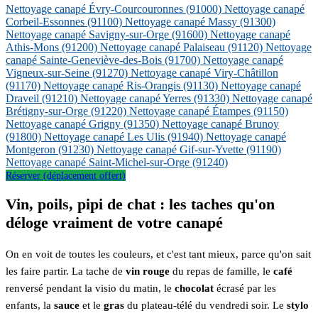
Nettoyage canapé Évry-Courcouronnes
(91000)
Nettoyage canapé
Corbeil-Essonnes
(91100)
Nettoyage canapé Massy
(91300)
Nettoyage canapé Savigny-sur-Orge
(91600)
Nettoyage canapé
Athis-Mons
(91200)
Nettoyage canapé Palaiseau
(91120)
Nettoyage
canapé Sainte-Geneviève-des-Bois
(91700)
Nettoyage canapé
Vigneux-sur-Seine
(91270)
Nettoyage canapé Viry-Châtillon
(91170)
Nettoyage canapé Ris-Orangis
(91130)
Nettoyage canapé
Draveil
(91210)
Nettoyage canapé Yerres
(91330)
Nettoyage canapé
Brétigny-sur-Orge
(91220)
Nettoyage canapé Étampes
(91150)
Nettoyage canapé Grigny
(91350)
Nettoyage canapé Brunoy
(91800)
Nettoyage canapé Les Ulis
(91940)
Nettoyage canapé
Montgeron
(91230)
Nettoyage canapé Gif-sur-Yvette
(91190)
Nettoyage canapé Saint-Michel-sur-Orge
(91240)
Réserver (déplacement offert)
Vin, poils, pipi de chat : les taches qu'on
déloge vraiment de votre canapé
On en voit de toutes les couleurs, et c'est tant mieux, parce qu'on sait
les faire partir. La tache de
vin rouge
du repas de famille, le
café
renversé pendant la visio du matin, le
chocolat
écrasé par les
enfants, la
sauce
et le
gras
du plateau-télé du vendredi soir. Le
stylo