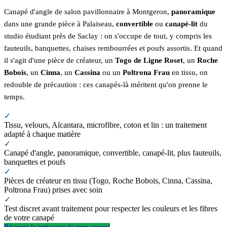
Canapé d'angle de salon pavillonnaire à Montgeron,
panoramique
dans une grande pièce à Palaiseau,
convertible
ou
canapé-lit
du
studio étudiant près de Saclay : on s'occupe de tout, y compris les
fauteuils, banquettes, chaises rembourrées et poufs assortis. Et quand
il s'agit d'une pièce de créateur, un
Togo de Ligne Roset
, un
Roche
Bobois
, un
Cinna
, un
Cassina
ou un
Poltrona Frau
en tissu, on
redouble de précaution : ces canapés-là méritent qu'on prenne le
temps.
✓
Tissu, velours, Alcantara, microfibre, coton et lin : un traitement
adapté à chaque matière
✓
Canapé d'angle, panoramique, convertible, canapé-lit, plus fauteuils,
banquettes et poufs
✓
Pièces de créateur en tissu (Togo, Roche Bobois, Cinna, Cassina,
Poltrona Frau) prises avec soin
✓
Test discret avant traitement pour respecter les couleurs et les fibres
de votre canapé
Réserver le nettoyage de mon canapé