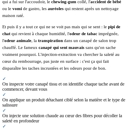
qui a fui sur l'accoudoir, le
chewing-gum
collé, l'
accident de bébé
ou le
vomi
de gastro, les
auréoles
qui restent après un nettoyage
maison raté.
Et puis il y a tout ce qui ne se voit pas mais qui se sent : le
pipi de
chat
qui revient à chaque humidité, l'
odeur de tabac
imprégnée,
l'
odeur animale
, la
transpiration
dans un canapé de salon trop
chauffé. Le fameux
canapé qui sent mauvais
sans qu'on sache
vraiment pourquoi. L'injection-extraction va chercher la saleté au
cœur du rembourrage, pas juste en surface : c'est ça qui fait
disparaître les taches incrustées et les odeurs pour de bon.
✓
On inspecte votre canapé tissu et on identifie chaque tache avant de
commencer, devant vous
✓
On applique un produit détachant ciblé selon la matière et le type de
salissure
✓
On injecte une solution chaude au cœur des fibres pour décoller la
saleté en profondeur
✓