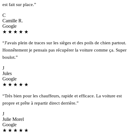
est fait sur place.”
C
Camille R.
Google
★
★
★
★
★
“J'avais plein de traces sur les sièges et des poils de chien partout.
Honnêtement je pensais pas récupérer la voiture comme ça. Super
boulot.”
J
Jules
Google
★
★
★
★
★
“Très bien pour les chauffeurs, rapide et efficace. La voiture est
propre et prête à repartir direct derrière.”
J
Julie Morel
Google
★
★
★
★
★