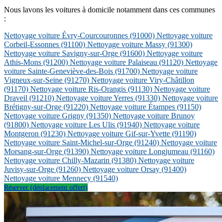
Nous lavons les voitures à domicile notamment dans ces communes
:
Nettoyage voiture Évry-Courcouronnes
(91000)
Nettoyage voiture
Corbeil-Essonnes
(91100)
Nettoyage voiture Massy
(91300)
Nettoyage voiture Savigny-sur-Orge
(91600)
Nettoyage voiture
Athis-Mons
(91200)
Nettoyage voiture Palaiseau
(91120)
Nettoyage
voiture Sainte-Geneviève-des-Bois
(91700)
Nettoyage voiture
Vigneux-sur-Seine
(91270)
Nettoyage voiture Viry-Châtillon
(91170)
Nettoyage voiture Ris-Orangis
(91130)
Nettoyage voiture
Draveil
(91210)
Nettoyage voiture Yerres
(91330)
Nettoyage voiture
Brétigny-sur-Orge
(91220)
Nettoyage voiture Étampes
(91150)
Nettoyage voiture Grigny
(91350)
Nettoyage voiture Brunoy
(91800)
Nettoyage voiture Les Ulis
(91940)
Nettoyage voiture
Montgeron
(91230)
Nettoyage voiture Gif-sur-Yvette
(91190)
Nettoyage voiture Saint-Michel-sur-Orge
(91240)
Nettoyage voiture
Morsang-sur-Orge
(91390)
Nettoyage voiture Longjumeau
(91160)
Nettoyage voiture Chilly-Mazarin
(91380)
Nettoyage voiture
Juvisy-sur-Orge
(91260)
Nettoyage voiture Orsay
(91400)
Nettoyage voiture Mennecy
(91540)
Réserver (déplacement offert)