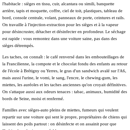
l'habitacle : sièges en tissu, cuir, alcantara ou simili, banquette
arrière, tapis et moquette, coffre, ciel de toit, plastiques, tableau de
bord, console centrale, volant, panneaux de porte, ceintures et rails.
On travaille à l'injection-extraction pour les sièges et à la vapeur
pour désincruster, détacher et désinfecter en profondeur. Le séchage
est rapide : vous remontez dans une voiture saine, pas dans des
sièges détrempés.
Les taches, on connaît : le café renversé dans les embouteillages de
la Francilienne, la compote et le chocolat fondu des enfants au retour
de l'école à Brétigny ou Yerres, le gras d'un sandwich avalé sur l'A6,
mais aussi l'urine, le vomi, le sang, l'encre, le chewing-gum, les
miettes, les auréoles et les taches anciennes qu'on croyait définitives.
On s'attaque aussi aux odeurs tenaces : tabac, animaux, humidité des
bords de Seine, moisi et renfermé.
Familles avec sièges-auto pleins de miettes, fumeurs qui veulent
repartir sur une voiture qui sent le propre, propriétaires de chiens qui
laissent des poils partout : on désinfecte et on assainit pour que