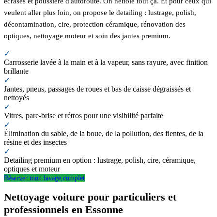
écrasés et poussière d'autoroute. On nettoie tout ça. Et pour ceux qui
veulent aller plus loin, on propose le detailing : lustrage, polish,
décontamination, cire, protection céramique, rénovation des
optiques, nettoyage moteur et soin des jantes premium.
✓
Carrosserie lavée à la main et à la vapeur, sans rayure, avec finition
brillante
✓
Jantes, pneus, passages de roues et bas de caisse dégraissés et
nettoyés
✓
Vitres, pare-brise et rétros pour une visibilité parfaite
✓
Élimination du sable, de la boue, de la pollution, des fientes, de la
résine et des insectes
✓
Detailing premium en option : lustrage, polish, cire, céramique,
optiques et moteur
Réserver mon lavage complet
Nettoyage voiture pour particuliers et
professionnels en Essonne