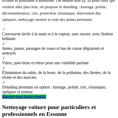
écrasés et poussière d'autoroute. On nettoie tout ça. Et pour ceux qui
veulent aller plus loin, on propose le detailing : lustrage, polish,
décontamination, cire, protection céramique, rénovation des
optiques, nettoyage moteur et soin des jantes premium.
✓
Carrosserie lavée à la main et à la vapeur, sans rayure, avec finition
brillante
✓
Jantes, pneus, passages de roues et bas de caisse dégraissés et
nettoyés
✓
Vitres, pare-brise et rétros pour une visibilité parfaite
✓
Élimination du sable, de la boue, de la pollution, des fientes, de la
résine et des insectes
✓
Detailing premium en option : lustrage, polish, cire, céramique,
optiques et moteur
Réserver mon lavage complet
Nettoyage voiture pour particuliers et
professionnels en Essonne