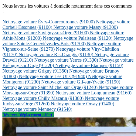
Nous lavons les voitures à domicile notamment dans ces communes
:
Nettoyage voiture Évry-Courcouronnes
(91000)
Nettoyage voiture
Corbeil-Essonnes
(91100)
Nettoyage voiture Massy
(91300)
Nettoyage voiture Savigny-sur-Orge
(91600)
Nettoyage voiture
Athis-Mons
(91200)
Nettoyage voiture Palaiseau
(91120)
Nettoyage
voiture Sainte-Geneviève-des-Bois
(91700)
Nettoyage voiture
Vigneux-sur-Seine
(91270)
Nettoyage voiture Viry-Châtillon
(91170)
Nettoyage voiture Ris-Orangis
(91130)
Nettoyage voiture
Draveil
(91210)
Nettoyage voiture Yerres
(91330)
Nettoyage voiture
Brétigny-sur-Orge
(91220)
Nettoyage voiture Étampes
(91150)
Nettoyage voiture Grigny
(91350)
Nettoyage voiture Brunoy
(91800)
Nettoyage voiture Les Ulis
(91940)
Nettoyage voiture
Montgeron
(91230)
Nettoyage voiture Gif-sur-Yvette
(91190)
Nettoyage voiture Saint-Michel-sur-Orge
(91240)
Nettoyage voiture
Morsang-sur-Orge
(91390)
Nettoyage voiture Longjumeau
(91160)
Nettoyage voiture Chilly-Mazarin
(91380)
Nettoyage voiture
Juvisy-sur-Orge
(91260)
Nettoyage voiture Orsay
(91400)
Nettoyage voiture Mennecy
(91540)
Réserver (déplacement offert)