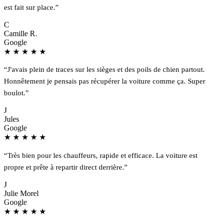
est fait sur place.”
C
Camille R.
Google
★
★
★
★
★
“J'avais plein de traces sur les sièges et des poils de chien partout.
Honnêtement je pensais pas récupérer la voiture comme ça. Super
boulot.”
J
Jules
Google
★
★
★
★
★
“Très bien pour les chauffeurs, rapide et efficace. La voiture est
propre et prête à repartir direct derrière.”
J
Julie Morel
Google
★
★
★
★
★