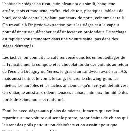
l'habitacle : sièges en tissu, cuir, alcantara ou simili, banquette
arrière, tapis et moquette, coffre, ciel de toit, plastiques, tableau de
bord, console centrale, volant, panneaux de porte, ceintures et rails.
On travaille à l'injection-extraction pour les sièges et à la vapeur
pour désincruster, détacher et désinfecter en profondeur. Le séchage
est rapide : vous remontez dans une voiture saine, pas dans des
sièges détrempés.
Les taches, on connaît : le café renversé dans les embouteillages de
la Francilienne, la compote et le chocolat fondu des enfants au retour
de l'école à Brétigny ou Yerres, le gras d'un sandwich avalé sur l'A6,
mais aussi l'urine, le vomi, le sang, l'encre, le chewing-gum, les
miettes, les auréoles et les taches anciennes qu'on croyait définitives.
On s'attaque aussi aux odeurs tenaces : tabac, animaux, humidité des
bords de Seine, moisi et renfermé.
Familles avec sièges-auto pleins de miettes, fumeurs qui veulent
repartir sur une voiture qui sent le propre, propriétaires de chiens qui
laissent des poils partout : on désinfecte et on assainit pour que