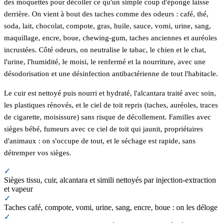
des moquettes pour décoller ce qu'un simple coup d'éponge laisse
derrière. On vient à bout des taches comme des odeurs : café, thé,
soda, lait, chocolat, compote, gras, huile, sauce, vomi, urine, sang,
maquillage, encre, boue, chewing-gum, taches anciennes et auréoles
incrustées. Côté odeurs, on neutralise le tabac, le chien et le chat,
l'urine, l'humidité, le moisi, le renfermé et la nourriture, avec une
désodorisation et une désinfection antibactérienne de tout l'habitacle.
Le cuir est nettoyé puis nourri et hydraté, l'alcantara traité avec soin,
les plastiques rénovés, et le ciel de toit repris (taches, auréoles, traces
de cigarette, moisissure) sans risque de décollement. Familles avec
sièges bébé, fumeurs avec ce ciel de toit qui jaunit, propriétaires
d'animaux : on s'occupe de tout, et le séchage est rapide, sans
détremper vos sièges.
✓
Sièges tissu, cuir, alcantara et simili nettoyés par injection-extraction
et vapeur
✓
Taches café, compote, vomi, urine, sang, encre, boue : on les déloge
✓