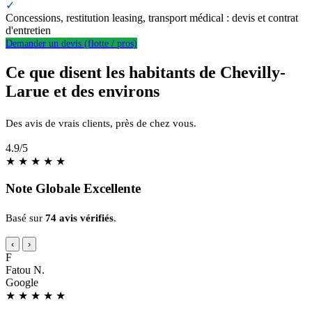
✓
Concessions, restitution leasing, transport médical : devis et contrat
d'entretien
Demander un devis (flotte / pros)
Ce que disent les habitants de Chevilly-
Larue et des environs
Des avis de vrais clients, près de chez vous.
4.9
/5
★
★
★
★
★
Note Globale Excellente
Basé sur
74 avis vérifiés
.
‹
›
F
Fatou N.
Google
★
★
★
★
★