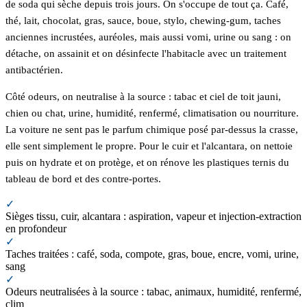
de soda qui sèche depuis trois jours. On s'occupe de tout ça. Café,
thé, lait, chocolat, gras, sauce, boue, stylo, chewing-gum, taches
anciennes incrustées, auréoles, mais aussi vomi, urine ou sang : on
détache, on assainit et on désinfecte l'habitacle avec un traitement
antibactérien.
Côté odeurs, on neutralise à la source : tabac et ciel de toit jauni,
chien ou chat, urine, humidité, renfermé, climatisation ou nourriture.
La voiture ne sent pas le parfum chimique posé par-dessus la crasse,
elle sent simplement le propre. Pour le cuir et l'alcantara, on nettoie
puis on hydrate et on protège, et on rénove les plastiques ternis du
tableau de bord et des contre-portes.
✓
Sièges tissu, cuir, alcantara : aspiration, vapeur et injection-extraction
en profondeur
✓
Taches traitées : café, soda, compote, gras, boue, encre, vomi, urine,
sang
✓
Odeurs neutralisées à la source : tabac, animaux, humidité, renfermé,
clim