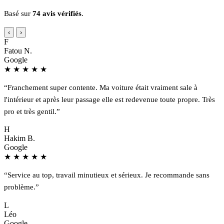
Basé sur
74 avis vérifiés
.
‹
›
F
Fatou N.
Google
★
★
★
★
★
“Franchement super contente. Ma voiture était vraiment sale à
l'intérieur et après leur passage elle est redevenue toute propre. Très
pro et très gentil.”
H
Hakim B.
Google
★
★
★
★
★
“Service au top, travail minutieux et sérieux. Je recommande sans
problème.”
L
Léo
Google